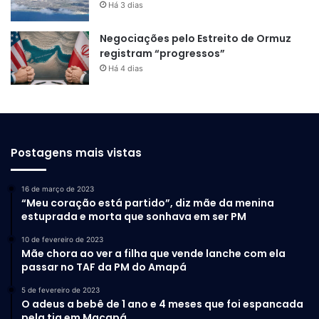
Há 3 dias
Negociações pelo Estreito de Ormuz
registram “progressos”
Há 4 dias
Postagens mais vistas
16 de março de 2023
“Meu coração está partido”, diz mãe da menina
estuprada e morta que sonhava em ser PM
10 de fevereiro de 2023
Mãe chora ao ver a filha que vende lanche com ela
passar no TAF da PM do Amapá
5 de fevereiro de 2023
O adeus a bebê de 1 ano e 4 meses que foi espancada
pela tia em Macapá