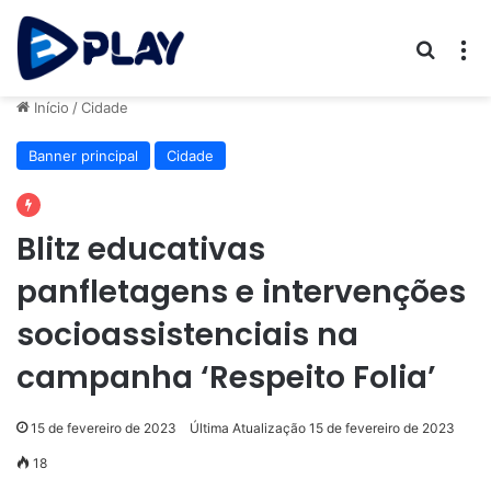
Procur
M
Início
/
Cidade
Banner principal
Cidade
Blitz educativas
panfletagens e intervenções
socioassistenciais na
campanha ‘Respeito Folia’
15 de fevereiro de 2023
Última Atualização 15 de fevereiro de 2023
18