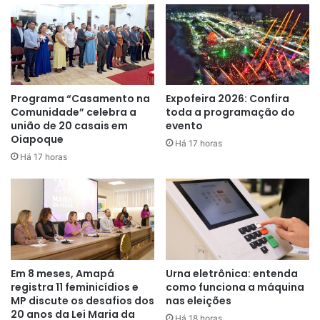
nos dias de festa. Por isso
precisamos respeitar o espaço e o
corpo do outro, principalmente às
mulheres, crianças e idosos que
Programa “Casamento na
Expofeira 2026: Confira
gostam de brincar o carnaval com
Comunidade” celebra a
toda a programação do
união de 20 casais em
evento
a família. Este é o nosso grito:
Oiapoque
Há 17 horas
Respeito Folia”
, ressaltou o
Há 17 horas
secretário.
Serão realizadas blitz educativas, panfletagens,
intervenções em bares, tudo isso para alertar a população
brincante que é importante o respeito, a gentileza e a
Em 8 meses, Amapá
Urna eletrônica: entenda
registra 11 feminicídios e
como funciona a máquina
atenção entre homens e mulheres.
MP discute os desafios dos
nas eleições
20 anos da Lei Maria da
Há 18 horas