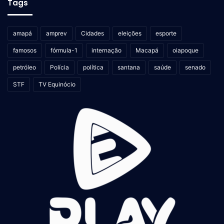
Tags
amapá
amprev
Cidades
eleições
esporte
famosos
fórmula-1
internação
Macapá
oiapoque
petróleo
Polícia
política
santana
saúde
senado
STF
TV Equinócio