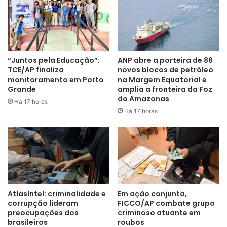
Federal novas obras, novos
projetos e novos investimentos
para o desenvolvimento do
“Juntos pela Educação”:
ANP abre a porteira de 86
estado”
, completou o governador.
TCE/AP finaliza
novos blocos de petróleo
monitoramento em Porto
na Margem Equatorial e
Grande
amplia a fronteira da Foz
do Amazonas
Setor produtivo
Há 17 horas
Há 17 horas
Os representantes do executivo federal e estadual
participaram da cerimônia de entrega de equipamentos no
prédio do Sebrae-AP, onde foram repassados 920 motores
de rabeta, 92 kits de comercialização de pescado, 110
coletes salva-vidas e 20 caminhões-pipa.
Para este setor o investimento federal é de R$ 9,8
AtlasIntel: criminalidade e
Em ação conjunta,
corrupção lideram
FICCO/AP combate grupo
milhões, proveniente de emenda parlamentar do senador
preocupações dos
criminoso atuante em
Davi Alcolumbre (União-AP). A doação será feita pela
brasileiros
roubos