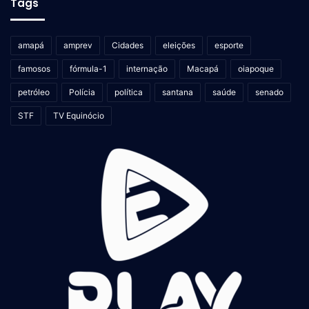
Tags
amapá
amprev
Cidades
eleições
esporte
famosos
fórmula-1
internação
Macapá
oiapoque
petróleo
Polícia
política
santana
saúde
senado
STF
TV Equinócio