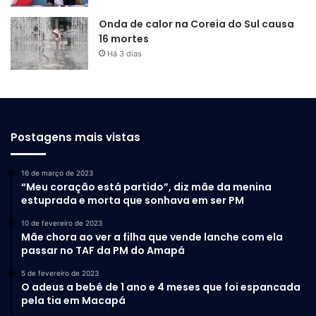
Onda de calor na Coreia do Sul causa
16 mortes
Há 3 dias
Postagens mais vistas
16 de março de 2023
“Meu coração está partido”, diz mãe da menina
estuprada e morta que sonhava em ser PM
10 de fevereiro de 2023
Mãe chora ao ver a filha que vende lanche com ela
passar no TAF da PM do Amapá
5 de fevereiro de 2023
O adeus a bebê de 1 ano e 4 meses que foi espancada
pela tia em Macapá