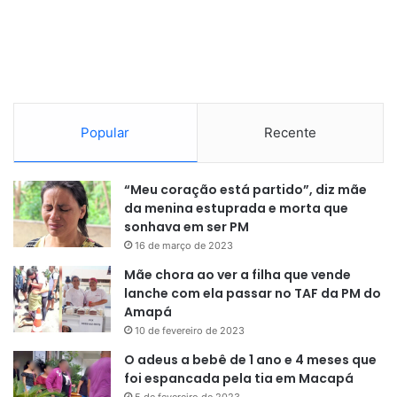
Grande, Pracuúba, Laranjal do Jari, Vitória do Jari, Itaubal
do Piririm e Tartarugalzinho, além da Secretaria de estado
do Desenvolvimento Rural (SDR), Corpo de Bombeiros do
Amapá e outras instituições do Governo do Estado.
Popular
Recente
“Meu coração está partido”, diz mãe
da menina estuprada e morta que
sonhava em ser PM
16 de março de 2023
Mãe chora ao ver a filha que vende
lanche com ela passar no TAF da PM do
Amapá
10 de fevereiro de 2023
O adeus a bebê de 1 ano e 4 meses que
foi espancada pela tia em Macapá