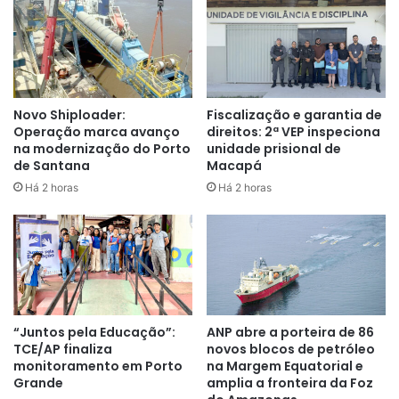
e de 75% para os beneficiários de 6 a 15 anos e de 16 a 21
anos incompletos, que tenham benefícios atrelados a eles.
Na Saúde, é necessário estar com a vacinação em dia, bem
como o acompanhamento nutricional (peso e altura) para
Novo Shiploader:
Fiscalização e garantia de
Operação marca avanço
direitos: 2ª VEP inspeciona
crianças menores de 7 anos e para todos os beneficiários
na modernização do Porto
unidade prisional de
que vierem na lista do Governo Federal. As gestantes
de Santana
Macapá
também devem realizar o pré-natal regularmente. Já na
Há 2 horas
Há 2 horas
Assistência Social, é preciso manter o Cadastro Único
atualizado.
“Juntos pela Educação”:
ANP abre a porteira de 86
TCE/AP finaliza
novos blocos de petróleo
monitoramento em Porto
na Margem Equatorial e
Grande
amplia a fronteira da Foz