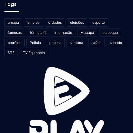
Tags
amapá
amprev
Cidades
eleições
esporte
famosos
fórmula-1
internação
Macapá
oiapoque
petróleo
Polícia
política
santana
saúde
senado
STF
TV Equinócio