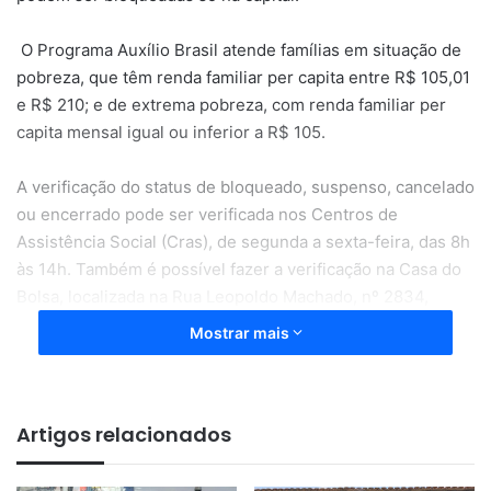
O Programa Auxílio Brasil atende famílias em situação de
pobreza, que têm renda familiar per capita entre R$ 105,01
e R$ 210; e de extrema pobreza, com renda familiar per
capita mensal igual ou inferior a R$ 105.
A verificação do status de bloqueado, suspenso, cancelado
ou encerrado pode ser verificada nos Centros de
Assistência Social (Cras), de segunda a sexta-feira, das 8h
às 14h. Também é possível fazer a verificação na Casa do
Bolsa, localizada na Rua Leopoldo Machado, nº 2834,
esquina com a Avenida Desidério Antônio Coelho, no
Mostrar mais
horário de 8h às 18h, de segunda a sexta-feira.
Condições exigidas
Artigos relacionados
Na Educação, as condicionalidades são: frequência escolar
mensal mínima de 60% para os beneficiários de 4 e 5 anos,