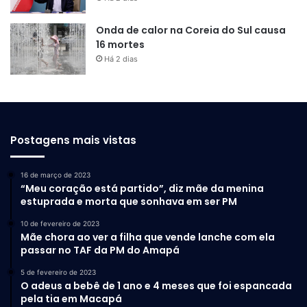
Onda de calor na Coreia do Sul causa
16 mortes
Há 2 dias
Postagens mais vistas
16 de março de 2023
“Meu coração está partido”, diz mãe da menina
estuprada e morta que sonhava em ser PM
10 de fevereiro de 2023
Mãe chora ao ver a filha que vende lanche com ela
passar no TAF da PM do Amapá
5 de fevereiro de 2023
O adeus a bebê de 1 ano e 4 meses que foi espancada
pela tia em Macapá