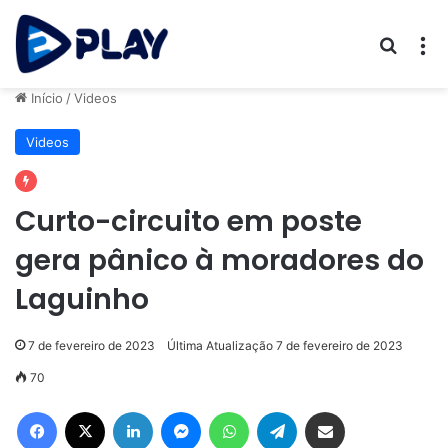
Procur
M
Início
/
Videos
Videos
Curto-circuito em poste
gera pânico à moradores do
Laguinho
7 de fevereiro de 2023
Última Atualização 7 de fevereiro de 2023
70
Facebook
X
Linkedin
Messenger
WhatsApp
Telegram
Compartilhar via e-mail