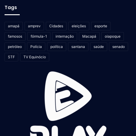
Tags
amapá
amprev
Cidades
eleições
esporte
famosos
fórmula-1
internação
Macapá
oiapoque
petróleo
Polícia
política
santana
saúde
senado
STF
TV Equinócio