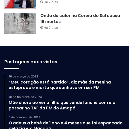
Há 2 dias
Onda de calor na Coreia do Sul causa
16 mortes
Há 2 dias
Postagens mais vistas
16 de março de 2023
“Meu coração está partido”, diz mãe da menina
estuprada e morta que sonhava em ser PM
10 de fevereiro de 2023
Mãe chora ao ver a filha que vende lanche com ela
passar no TAF da PM do Amapá
5 de fevereiro de 2023
O adeus a bebê de 1 ano e 4 meses que foi espancada
pela tia em Macapá