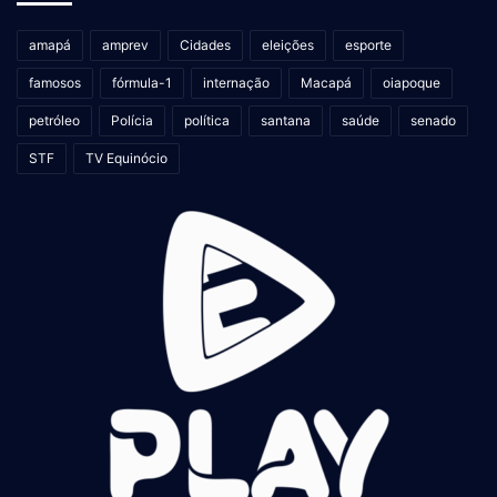
amapá
amprev
Cidades
eleições
esporte
famosos
fórmula-1
internação
Macapá
oiapoque
petróleo
Polícia
política
santana
saúde
senado
STF
TV Equinócio