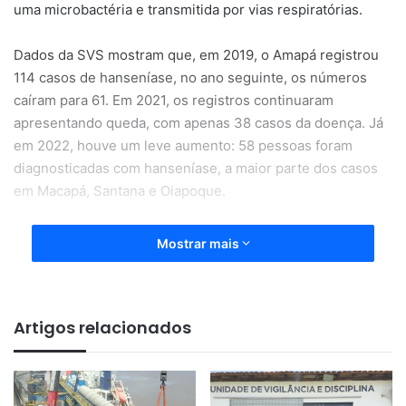
uma microbactéria e transmitida por vias respiratórias.
Dados da SVS mostram que, em 2019, o Amapá registrou
114 casos de hanseníase, no ano seguinte, os números
caíram para 61. Em 2021, os registros continuaram
apresentando queda, com apenas 38 casos da doença. Já
em 2022, houve um leve aumento: 58 pessoas foram
diagnosticadas com hanseníase, a maior parte dos casos
em Macapá, Santana e Oiapoque.
Ações como a blitz educativa buscam sensibilizar a
Mostrar mais
população para os sintomas da doença e alertar da
importância de procurar o atendimento médico o mais
rápido possível. Na blitz, haverá distribuição de material
Artigos relacionados
educativo.
A superintendente da SVS, Margarete Gomes, lembra que
a ação é alusiva ao Janeiro Roxo, mês escolhido