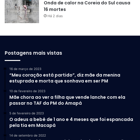
Onda de calor na Coreia do Sul causa
16 mortes
Há 2 dias
Postagens mais vistas
16 de março de 2023
“Meu coração está partido”, diz mãe da menina
estuprada e morta que sonhava em ser PM
10 de fevereiro de 2023
Mãe chora ao ver a filha que vende lanche com ela
passar no TAF da PM do Amapá
5 de fevereiro de 2023
O adeus a bebê de 1 ano e 4 meses que foi espancada
pela tia em Macapá
14 de setembro de 2022