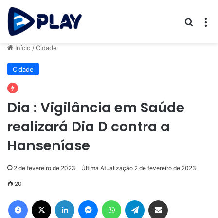
Procur
M
Início
/
Cidade
Cidade
Dia : Vigilância em Saúde
realizará Dia D contra a
Hanseníase
2 de fevereiro de 2023
Última Atualização 2 de fevereiro de 2023
20
Facebook
X
Linkedin
Messenger
WhatsApp
Telegram
Compartilhar via e-mail