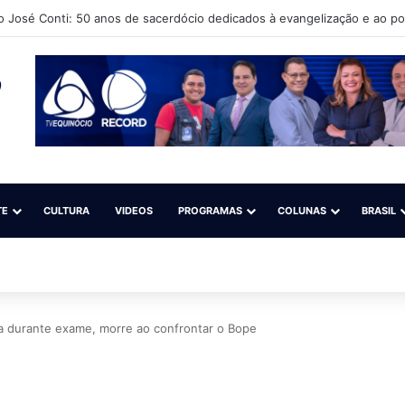
to Cultural Língua Solta (Iacls) abre matrículas para o projeto “Natação é
TE
CULTURA
VIDEOS
PROGRAMAS
COLUNAS
BRASIL
ia durante exame, morre ao confrontar o Bope