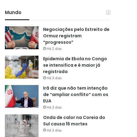
Mundo
Negociações pelo Estreito de
Ormuz registram
“progressos”
Há 2 dias
Epidemia de Ebola no Congo
se intensifica e é maior já
registrada
Há 3 dias
Irã diz que não tem intenção
de “ampliar conflito” com os
EUA
Há 3 dias
Onda de calor na Coreia do
Sul causa 16 mortes
Há 3 dias