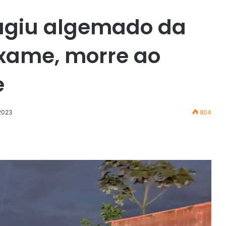
fugiu algemado da
exame, morre ao
e
 2023
804
r
ail