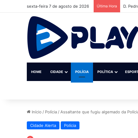
sexta-feira 7 de agosto de 2026
Última Hora
Institu
HOME
CIDADE
POLÍCIA
POLÍTICA
ESPOR
Início
/
Polícia
/
Assaltante que fugiu algemado da Políc
Cidade Alerta
Polícia