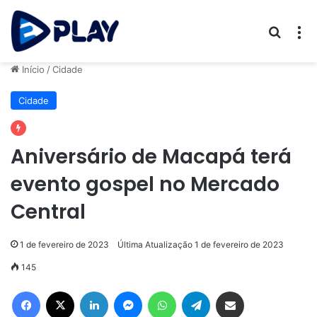
Procur
M
Início
/
Cidade
Cidade
Aniversário de Macapá terá
evento gospel no Mercado
Central
1 de fevereiro de 2023
Última Atualização 1 de fevereiro de 2023
145
Facebook
X
Linkedin
Messenger
WhatsApp
Telegram
Compartilhar via e-mail