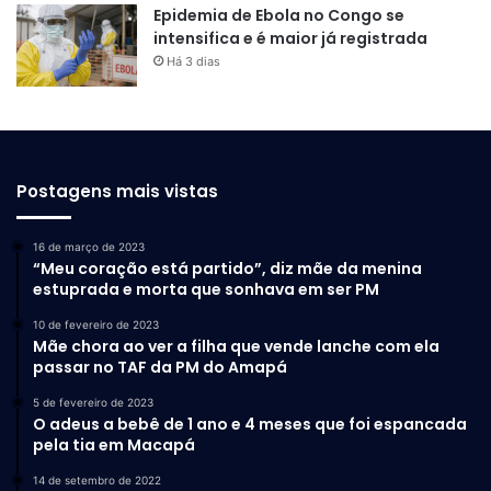
Epidemia de Ebola no Congo se
intensifica e é maior já registrada
Há 3 dias
Postagens mais vistas
16 de março de 2023
“Meu coração está partido”, diz mãe da menina
estuprada e morta que sonhava em ser PM
10 de fevereiro de 2023
Mãe chora ao ver a filha que vende lanche com ela
passar no TAF da PM do Amapá
5 de fevereiro de 2023
O adeus a bebê de 1 ano e 4 meses que foi espancada
pela tia em Macapá
14 de setembro de 2022