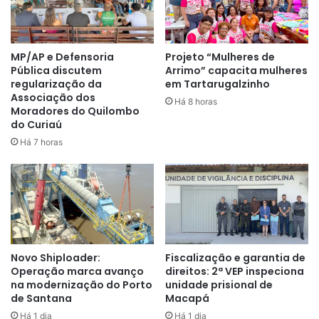
21h:
Banda Reviver
MP/AP e Defensoria
Projeto “Mulheres de
21h30
: Evair Martins
Pública discutem
Arrimo” capacita mulheres
regularização da
em Tartarugalzinho
Associação dos
Há 8 horas
Moradores do Quilombo
do Curiaú
Há 7 horas
Novo Shiploader:
Fiscalização e garantia de
Operação marca avanço
direitos: 2ª VEP inspeciona
na modernização do Porto
unidade prisional de
de Santana
Macapá
Há 1 dia
Há 1 dia