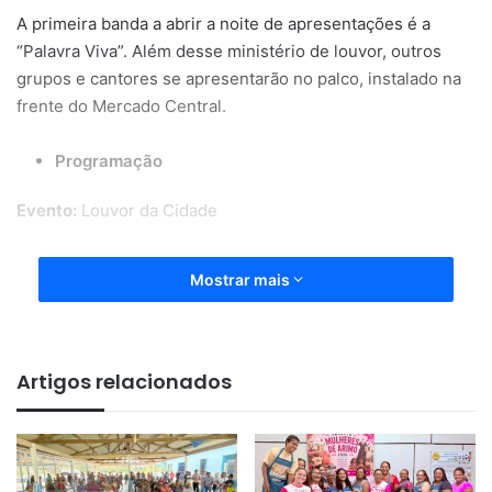
A primeira banda a abrir a noite de apresentações é a
“Palavra Viva”. Além desse ministério de louvor, outros
grupos e cantores se apresentarão no palco, instalado na
frente do Mercado Central.
Programação
Evento:
Louvor da Cidade
Data:
3 de fevereiro (sexta-feira)
Mostrar mais
Local:
Mercado Central, na Rua Cândido Mendes, Centro
19h:
Palavra Viva
Artigos relacionados
19h30:
Judith Cardoso
20h:
Pregação