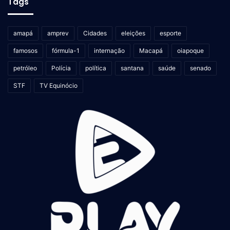
Tags
amapá
amprev
Cidades
eleições
esporte
famosos
fórmula-1
internação
Macapá
oiapoque
petróleo
Polícia
política
santana
saúde
senado
STF
TV Equinócio