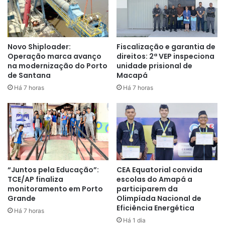
Adultos (EJA).
O processo é online, a partir das 14h do dia 30 de janeiro,
no
Novo Shiploader:
Fiscalização e garantia de
portal
https://prematricula.escolapublica.ap.gov.br/home
.
Operação marca avanço
direitos: 2ª VEP inspeciona
na modernização do Porto
unidade prisional de
Para famílias sem acesso à internet, haverá apoio nas
de Santana
Macapá
escolas que funcionam como polo de pré-matrícula.
Há 7 horas
Há 7 horas
Escolas-pólo disponíveis
Em Macapá:
Azevedo Costa, Tiradentes, Lauro Chaves,
Raimunda dos passos, Mário Quirino, Antônio Castro
Monteiro, Irineu da Gama Paes, Nanci Nina Costa, Antônio
Messias, Prof. Jacinta Mª R. de Carvalho Gonçalves e
“Juntos pela Educação”:
CEA Equatorial convida
Nilton Balieiro.
TCE/AP finaliza
escolas do Amapá a
monitoramento em Porto
participarem da
Grande
Olimpíada Nacional de
Em Santana:
Alberto Santos Dumont, David Miranda dos
Eficiência Energética
Há 7 horas
Santos, Afonso Arinos e José Barroso Tostes.
Há 1 dia