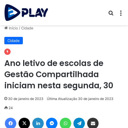
Procur
M
Início
/
Cidade
Cidade
Ano letivo de escolas de
Gestão Compartilhada
iniciam nesta segunda, 30
30 de janeiro de 2023
Última Atualização 30 de janeiro de 2023
24
Facebook
X
Linkedin
Messenger
WhatsApp
Telegram
Compartilhar via e-mail