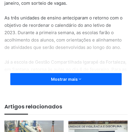
janeiro, com sorteio de vagas.
As três unidades de ensino anteciparam o retorno com o
objetivo de reordenar o calendário do ano letivo de
2023. Durante a primeira semana, as escolas farão o
acolhimento dos alunos, com orientações e alinhamento
de atividades que serão desenvolvidas ao longo do ano.
Já a escola de Gestão Compartilhada Igarapé da Fortaleza,
em Santana, retorna às aulas no dia 6 de fevereiro. Para as
demais escolas da rede estadual, o
início do ano letivo
Mostrar mais
está previsto para começar no dia 23 de fevereiro.
Pré-matrícula para Ensino Médio
Artigos relacionados
De 30 de janeiro a 2 de fevereiro, o Governo do Amapá
realiza a pré-matrícula para a etapa do Ensino Médio, nas
modalidades parcial e Integral e de Educação de Jovens e