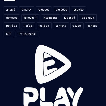
amapá
amprev
Cidades
eleições
esporte
famosos
fórmula-1
internação
Macapá
oiapoque
petróleo
Polícia
política
santana
saúde
senado
STF
TV Equinócio