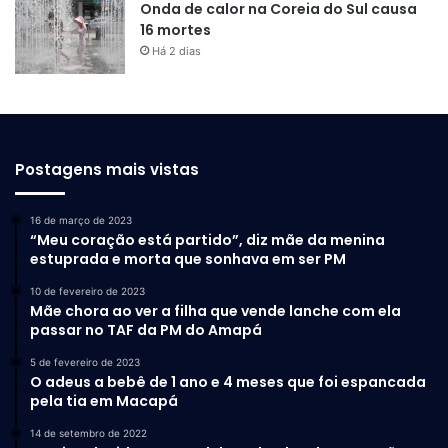
Onda de calor na Coreia do Sul causa
16 mortes
Há 2 dias
Postagens mais vistas
16 de março de 2023
“Meu coração está partido”, diz mãe da menina
estuprada e morta que sonhava em ser PM
10 de fevereiro de 2023
Mãe chora ao ver a filha que vende lanche com ela
passar no TAF da PM do Amapá
5 de fevereiro de 2023
O adeus a bebê de 1 ano e 4 meses que foi espancada
pela tia em Macapá
14 de setembro de 2022