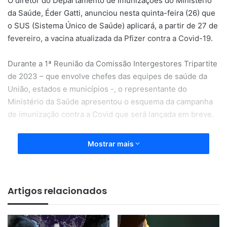
O diretor do Departamento de Imunizações do Ministério
da Saúde, Éder Gatti, anunciou nesta quinta-feira (26) que
o SUS (Sistema Único de Saúde) aplicará, a partir de 27 de
fevereiro, a vacina atualizada da Pfizer contra a Covid-19.
Durante a 1ª Reunião da Comissão Intergestores Tripartite
de 2023 – que envolve chefes das equipes de saúde da
União, estados e municípios -, o representante do
Ministério da Saúde apresentou o esquema da campanha
de imunização contra a Covid que será lançada em breve.
O reforço com a vacina bivalente da Pfizer, que oferece
Mostrar mais
proteção específica contra a variante Ômicron do
coronavírus, será destinado a grupos prioritários
estabelecidos pelo governo. A exigência é que a pessoa
Artigos relacionados
tenha tomado ao menos duas doses dos imunizantes
disponíveis até então.