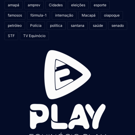
amapá
amprev
Cidades
eleições
esporte
famosos
fórmula-1
internação
Macapá
oiapoque
petróleo
Polícia
política
santana
saúde
senado
STF
TV Equinócio