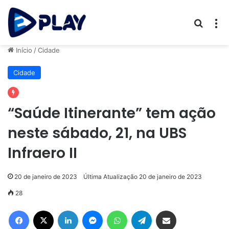
Procur
M
Início
/
Cidade
Cidade
“Saúde Itinerante” tem ação
neste sábado, 21, na UBS
Infraero II
20 de janeiro de 2023
Última Atualização 20 de janeiro de 2023
28
Facebook
X
Linkedin
Messenger
WhatsApp
Telegram
Compartilhar via e-mail