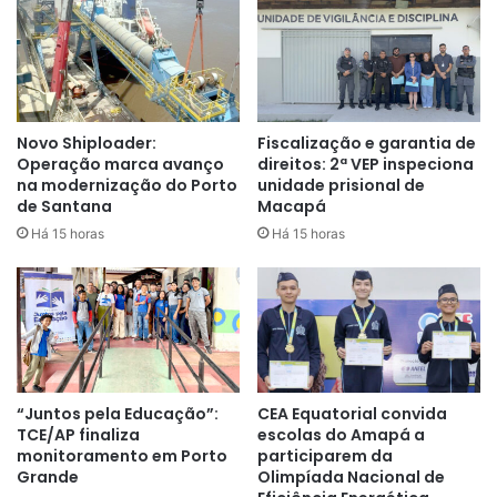
tempo de frequentar as Unidades Básicas de Saúde
durante a semana, concentrando em um só local o maior
número possível de atendimentos para que esses
pacientes possam cuidar da saúde”
, explica a secretária
municipal de Saúde, Erica Aymoré.
Novo Shiploader:
Fiscalização e garantia de
Operação marca avanço
direitos: 2ª VEP inspeciona
na modernização do Porto
unidade prisional de
de Santana
Macapá
Há 15 horas
Há 15 horas
“Juntos pela Educação”:
CEA Equatorial convida
TCE/AP finaliza
escolas do Amapá a
monitoramento em Porto
participarem da
Grande
Olimpíada Nacional de