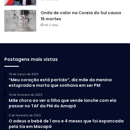
Onda de calor na Coreia do Sul causa
16 mortes
Há 3 dias
Postagens mais vistas
16 de março de 2023
“Meu coração está partido”, diz mãe da menina
estuprada e morta que sonhava em ser PM
10 de fevereiro de 2023
Mãe chora ao ver a filha que vende lanche com ela
passar no TAF da PM do Amapá
5 de fevereiro de 2023
O adeus a bebê de 1 ano e 4 meses que foi espancada
pela tia em Macapá