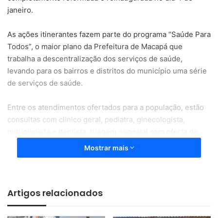
janeiro.
As ações itinerantes fazem parte do programa “Saúde Para
Todos”, o maior plano da Prefeitura de Macapá que
trabalha a descentralização dos serviços de saúde,
levando para os bairros e distritos do município uma série
de serviços de saúde.
Entre os atendimentos ofertados para a população, estão
consultas com clínico geral, pediatra, ginecologista,
nutricionista e dentista, triagem neonatal com oferta de
testes da linguinha e orelhinha, exames laboratoriais,
Mostrar mais
coleta de PCCU, oferta de todas as vacinas do calendário
de imunização, teste para Covid-19 e Infecções
Sexualmente Transmissíveis, escuta psicológica e
Artigos relacionados
dispensação de medicamentos.
“Nosso objetivo é alcançar a população que não tem