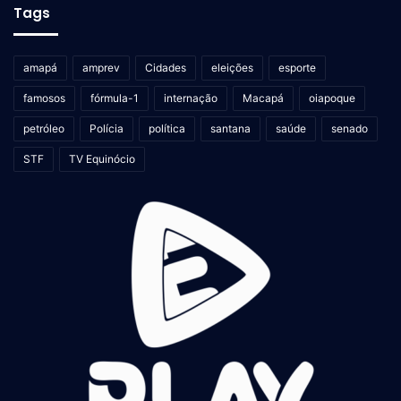
Tags
amapá
amprev
Cidades
eleições
esporte
famosos
fórmula-1
internação
Macapá
oiapoque
petróleo
Polícia
política
santana
saúde
senado
STF
TV Equinócio