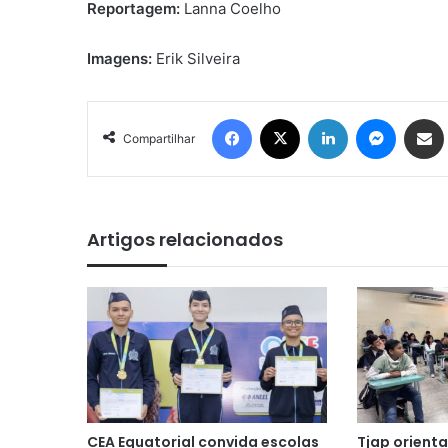
Reportagem:
Lanna Coelho
Imagens:
Erik Silveira
Facebook
X
Linkedin
Messen
Comp
Compartilhar
Artigos relacionados
CEA Equatorial convida escolas
Tjap orient