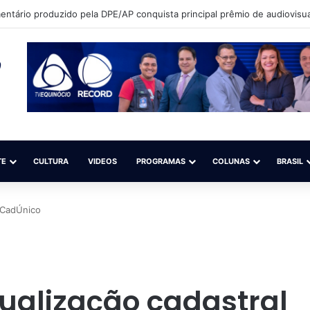
ntário produzido pela DPE/AP conquista principal prêmio de audiovisua
TE
CULTURA
VIDEOS
PROGRAMAS
COLUNAS
BRASIL
o CadÚnico
ualização cadastral