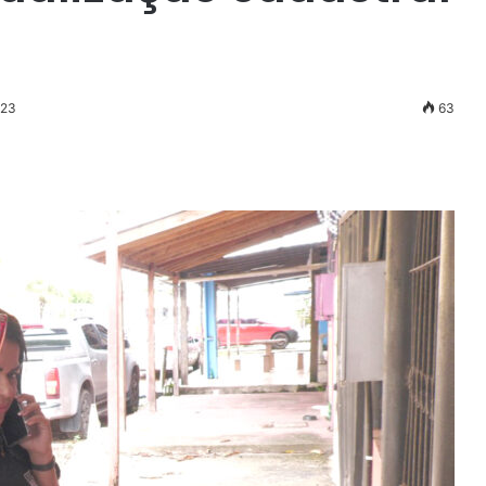
023
63
r
ail