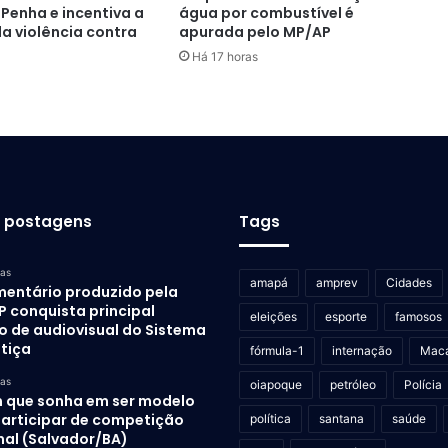
 Penha e incentiva a
água por combustível é
a violência contra
apurada pelo MP/AP
Há 17 horas
s postagens
Tags
ras
amapá
amprev
Cidades
entário produzido pela
P conquista principal
eleições
esporte
famosos
o de audiovisual do Sistema
stiça
fórmula-1
internação
Mac
ras
oiapoque
petróleo
Polícia
 que sonha em ser modelo
participar de competição
política
santana
saúde
nal (Salvador/BA)