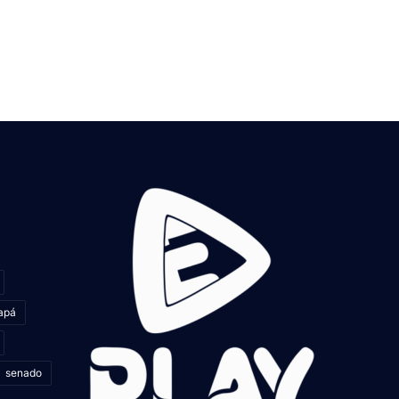
apá
senado