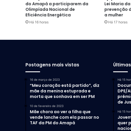
do Amapá a participarem da
Lei Maria da
Olimpíada Nacional de
prevenção d
Eficiência Energética
a mulher
Há 16 horas
Há 17 horas
Postagens mais vistas
Última
16 de março de 2023
Há 15 ho
“Meu coração está partido”, diz
Docum
mãe da menina estuprada e
DPE/A
morta que sonhava em ser PM
prêmi
de Ju
10 de fevereiro de 2023
Mãe chora ao ver a filha que
Há 15 ho
vende lanche com ela passar no
Jovem
TAF da PM do Amapá
quer 
nacio