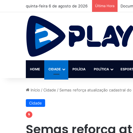
quinta-feira 6 de agosto de 2026
Última Hora
Docume
HOME
CIDADE
POLÍCIA
POLÍTICA
ESPOR
Início
/
Cidade
/
Semas reforça atualização cadastral d
Cidade
Semas reforça at