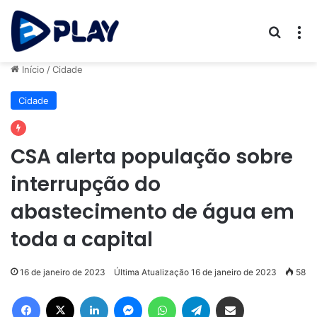
Procur
M
Início
/
Cidade
Cidade
CSA alerta população sobre
interrupção do
abastecimento de água em
toda a capital
16 de janeiro de 2023
Última Atualização 16 de janeiro de 2023
58
Facebook
X
Linkedin
Messenger
WhatsApp
Telegram
Compartilhar via e-mail