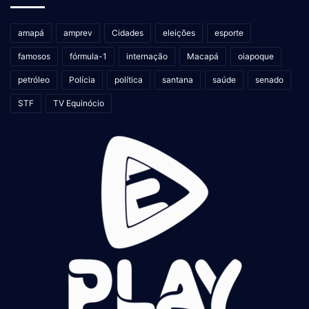
amapá
amprev
Cidades
eleições
esporte
famosos
fórmula-1
internação
Macapá
oiapoque
petróleo
Polícia
política
santana
saúde
senado
STF
TV Equinócio