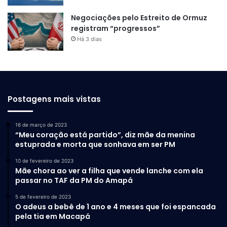
Negociações pelo Estreito de Ormuz
registram “progressos”
Há 3 dias
Postagens mais vistas
16 de março de 2023
“Meu coração está partido”, diz mãe da menina
estuprada e morta que sonhava em ser PM
10 de fevereiro de 2023
Mãe chora ao ver a filha que vende lanche com ela
passar no TAF da PM do Amapá
5 de fevereiro de 2023
O adeus a bebê de 1 ano e 4 meses que foi espancada
pela tia em Macapá