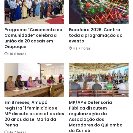
quanto na estação de tratamento, no bairro do Trem,
com a realização de 27 atividades, com todo o efetivo da
instituição durante 24h, com a realização de melhorias
do sistema”
, disse Marcos Vinícius Silva, gerente de
Programa “Casamento na
Expofeira 2026: Confira
Comunidade” celebra a
toda a programação do
operações da CSA.
união de 20 casais em
evento
Oiapoque
Há 7 horas
Há 6 horas
Em 8 meses, Amapá
MP/AP e Defensoria
registra 11 feminicídios e
Pública discutem
MP discute os desafios dos
regularização da
20 anos da Lei Maria da
Associação dos
Entre os serviços que serão feitos, destacam-se: aplicação
Penha
Moradores do Quilombo
do Curiaú
de ventosas nas adutoras de água bruta, limpeza geral do
Há 7 horas