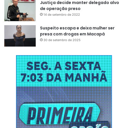
Justiça decide manter delegado alvo
de operação preso
14 de setembro de 2022
Suspeito escapa e deixa mulher ser
presa com drogas em Macapá
30 de setembro de 2025
O adolescente também estava dentro de casa quando
quatro suspeitos chegaram ao endereço e invadiram o
imóvel. A vítima foi alvejada na face, cabeça e tórax. Irlan
foi executado na frente dos familiares, inclusive, crianças.
De acordo com a polícia, testemunhas relataram que os
executores são conhecidos na baixada como ‘Forjado’,