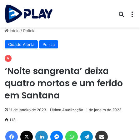
Procur
M
Início
/
Polícia
Cidade Alerta
Polícia
‘Noite sangrenta’ deixa
quatro mortos e um ferido
em Santana
11 de janeiro de 2023
Última Atualização 11 de janeiro de 2023
113
Facebook
X
Linkedin
Messenger
WhatsApp
Telegram
Compartilhar via e-mail