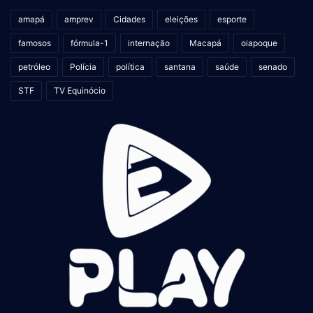
amapá
amprev
Cidades
eleições
esporte
famosos
fórmula-1
internação
Macapá
oiapoque
petróleo
Polícia
política
santana
saúde
senado
STF
TV Equinócio