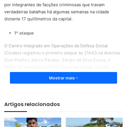
por integrantes de facções criminosas que travam
verdadeiras batalhas há algumas semanas na cidade
distante 17 quilômetros da capital.
1º ataque
O Centro Integrado em Operações da Defesa Social
(Ciodes) registrou o primeiro ataque às 21h43 na Avenida
Dom Pedro I, bairro Paraíso. Sérgio da Silva Souza, o
‘Baby’, foi alvejado com três tiros nas costas. A outra
vítima, identificada como Edilan Victor Marques, também
Mostrar mais
foi baleado nas costas.
Artigos relacionados