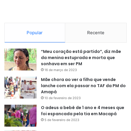
que um elemento conhecido por ‘Galo’ o esperava na
passarela. Nesse momento, Clebson abriu a porta e foi
alvejado no rosto e cabeça. Em seguida, o suspeito fugiu
correndo.
Popular
Recente
3º ataque
“Meu coração está partido”, diz mãe
Cinco minutos depois da execução de Clebson, no bairro
da menina estuprada e morta que
Fonte Nova, o Centro Integrado recebeu o comunicado de
sonhava em ser PM
um novo homicídio. Eram 22h17 quando houve o
16 de março de 2023
comunicado de que Irlan Sanches Serrão, de 17 anos,
Mãe chora ao ver a filha que vende
havia sido alvejado na passagem Jesus de Nazaré, Baixado
lanche com ela passar no TAF da PM do
do Ambrósio, Área Portuária de Santana.
Amapá
10 de fevereiro de 2023
O adeus a bebê de 1 ano e 4 meses que
foi espancada pela tia em Macapá
5 de fevereiro de 2023