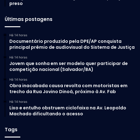
preso
Segundo a companheira da vítima, dois homens chegaram
Últimas postagens
à residência, localizada na rua Walter Barbosa de Araújo,
bairro Fonte Nova, e bateram à porta. A mulher abriu o
Há 14 horas
imóvel e foi surpreendida pelos suspeitos que estavam
Documentário produzido pela DPE/AP conquista
encapuzados. Eles perguntaram por Maraca e seguiram
principal prêmio de audiovisual do Sistema de Justiça
até o quarto. Os disparos atingiram cabeça, nuca e tórax da
Há 14 horas
vítima. Ele morreu em cima da cama. Em seguida a dupla
Jovem que sonha em ser modelo quer participar de
fugiu.
competição nacional (Salvador/BA)
Há 14 horas
Em nenhuma das ocorrências houve a prisão de suspeitos,
Obra inacabada causa revolta com motoristas em
trecho da Rua Jovino Dinoá, próximo à Av. Fab
mas a polícia já tem informações que podem levar à
identificação de parte dos criminosos. Ainda não havia
Há 14 horas
Lixo e entulho obstruem ciclofaixa na Av. Leopoldo
sido confirmado se as execuções tinham correlações, mas
Machado dificultando o acesso
a Polícia Civil trabalha nesse levantamento de dados.
Tags
Imagens:
Divulgação/redes sociais