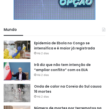
‘Pânico’, ‘Boneco’ e ‘Di Menor’.
4º ataque
A última execução foi registrada no início da madrugada
Mundo
desta quarta-feira (11). Carlos Alberto Santos da Cunha, o
‘Maraca’, de 377 anos, que respondia pelo crime de
Epidemia de Ebola no Congo se
tentativa de homicídio e estava usando tornozeleira
intensifica e é maior já registrada
eletrônica, foi executada no quarto da residência onde ele
Há 2 dias
dormia com a esposa e outras duas pessoas, sendo uma
Irã diz que não tem intenção de
delas uma criança. A ocorrência foi gerada à 0h58.
“ampliar conflito” com os EUA
Há 2 dias
Onda de calor na Coreia do Sul causa
16 mortes
Há 2 dias
Número de mortes por terremotos na