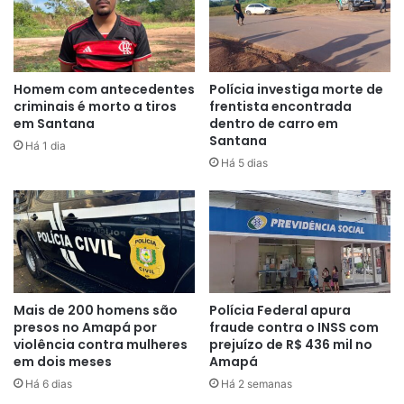
Homem com antecedentes
Polícia investiga morte de
criminais é morto a tiros
frentista encontrada
em Santana
dentro de carro em
Santana
Há 1 dia
Policiais do 4º Batalhão de Polícia Militar (4º BPM)
Há 5 dias
seguiram para o local, mas na chegada foram informados
de que as vítimas foram levadas por familiares ao Hospital
de Emergências de Santana. Lá, foi confirmado o óbito de
Sérgio. O outro homem segue internado
2º ataque
Mais de 200 homens são
Polícia Federal apura
presos no Amapá por
fraude contra o INSS com
Por volta de 22h12 o Ciodes registrou o segundo
violência contra mulheres
prejuízo de R$ 436 mil no
homicídio. Clebson Gomes de Oliveira, de 31 anos, foi
em dois meses
Amapá
morto com cerca de oito tiros dentro da residência onde
Há 6 dias
Há 2 semanas
ele morava com a família, localizada em área de passarela