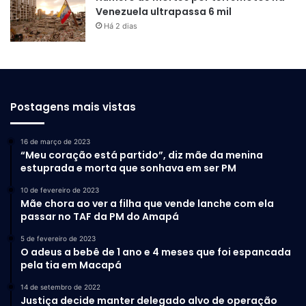
Venezuela ultrapassa 6 mil
Há 2 dias
Postagens mais vistas
16 de março de 2023
“Meu coração está partido”, diz mãe da menina
estuprada e morta que sonhava em ser PM
10 de fevereiro de 2023
Mãe chora ao ver a filha que vende lanche com ela
passar no TAF da PM do Amapá
5 de fevereiro de 2023
O adeus a bebê de 1 ano e 4 meses que foi espancada
pela tia em Macapá
14 de setembro de 2022
Justiça decide manter delegado alvo de operação