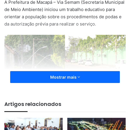
A Prefeitura de Macapá – Via Semam (Secretaria Municipal
de Meio Ambiente) iniciou um trabalho educativo para
orientar a população sobre os procedimentos de podas e
da autorização prévia para realizar o serviço.
O secretário explicou que as manutenções das espécies
Mostrar mais
além de garantir segurança para a população, contribuem
no crescimento saudável das árvores.
Artigos relacionados
“Para o cidadão que deseja fazer uma pode ou uma
simples, dentro ou fora do seu limite do imóvel, é
necessário que você solicite uma autorização ambiente
junto a Semam (tanto via online como presencial), que a