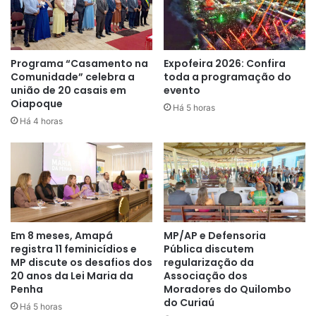
equipe irá ao local, onde irá realizar uma avaliação, e
posteriormente, deferindo ou não o pedido. É verificada a
situação da árvore, na questão fitossanitária (presença
Programa “Casamento na
Expofeira 2026: Confira
ou não de fungos), rachaduras e envergadura no tronco
Comunidade” celebra a
toda a programação do
e galhos e a própria idade avançada são quesitos
união de 20 casais em
evento
destacados. Vale lembrar também que se escutar
Oiapoque
Há 5 horas
qualquer estalo ou a presença constante de cupins no
Há 4 horas
tronco, informe urgente a autoridade competente”
, disse
o secretário da Semam, Marcelo Oliveira.
Em 8 meses, Amapá
MP/AP e Defensoria
registra 11 feminicídios e
Pública discutem
MP discute os desafios dos
regularização da
20 anos da Lei Maria da
Associação dos
Penha
Moradores do Quilombo
do Curiaú
Há 5 horas