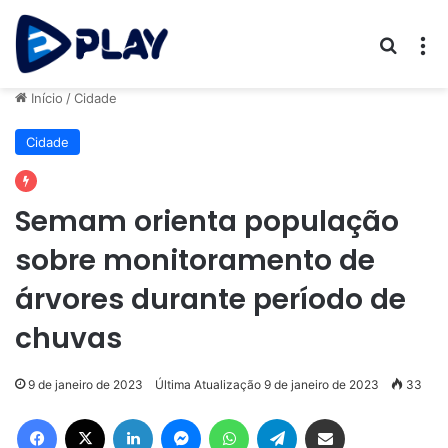
Procur
M
Início
/
Cidade
Cidade
Semam orienta população
sobre monitoramento de
árvores durante período de
chuvas
9 de janeiro de 2023
Última Atualização 9 de janeiro de 2023
33
Facebook
X
Linkedin
Messenger
WhatsApp
Telegram
Compartilhar via e-mail