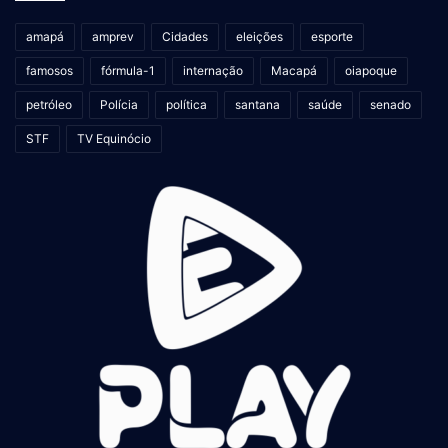
amapá
amprev
Cidades
eleições
esporte
famosos
fórmula-1
internação
Macapá
oiapoque
petróleo
Polícia
política
santana
saúde
senado
STF
TV Equinócio