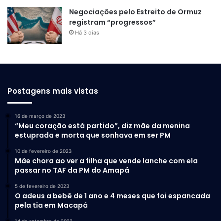
Negociações pelo Estreito de Ormuz
registram “progressos”
Há 3 dias
Postagens mais vistas
16 de março de 2023
“Meu coração está partido”, diz mãe da menina
estuprada e morta que sonhava em ser PM
10 de fevereiro de 2023
Mãe chora ao ver a filha que vende lanche com ela
passar no TAF da PM do Amapá
5 de fevereiro de 2023
O adeus a bebê de 1 ano e 4 meses que foi espancada
pela tia em Macapá