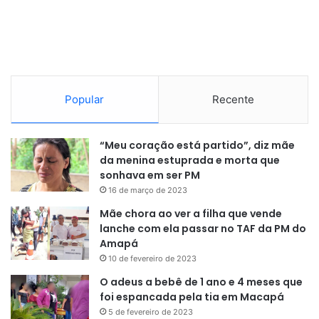
Durante essa semana, as equipes da Secretaria de Meio
Popular
Recente
Ambiente de Macapá estarão em campo para mapear os
pontos críticos e identificar as árvores com risco de queda,
principalmente as que possam atingir a rede elétrica.
“Meu coração está partido”, diz mãe
da menina estuprada e morta que
sonhava em ser PM
Caso tenha interesse em solicitar a autorização de poda, o
16 de março de 2023
documento pode ser emitido de maneira online pelo site
Mãe chora ao ver a filha que vende
da prefeitura ou presencialmente no prédio da Semam,
lanche com ela passar no TAF da PM do
localizado em frente à Praça Floriano Peixoto.
Amapá
10 de fevereiro de 2023
Reportagem:
Patrick Almeida
O adeus a bebê de 1 ano e 4 meses que
foi espancada pela tia em Macapá
Imagens:
Paulo Leal
5 de fevereiro de 2023