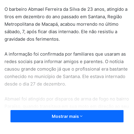
O barbeiro Abmael Ferreira da Silva de 23 anos, atingido a
tiros em dezembro do ano passado em Santana, Região
Metropolitana de Macapá, acabou morrendo no último
sábado, 7, após ficar dias internado. Ele não resistiu a
gravidade dos ferimentos.
A informação foi confirmada por familiares que usaram as
redes sociais para informar amigos e parentes. O notícia
causou grande comoção já que o profissional era bastante
conhecido no município de Santana. Ele estava internado
desde o dia 27 de dezembro.
Abmael foi atingido por disparos de arma de fogo no bairro
Paraíso, quando transitava em sua moto em direção ao seu
local de trabalho. Os autores dos tiros fugiram e até agora
Mostrar mais
não foram identificados. No dia do fato, ele foi socorrido
por populares ao Hospital de Emergências (HE) de