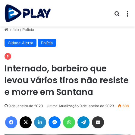
Procur
M
Início
/
Polícia
Cidade Alerta
Polícia
Internado, barbeiro que
levou vários tiros não resiste
e morre em Santana
9 de janeiro de 2023
Última Atualização 9 de janeiro de 2023
609
Facebook
X
Linkedin
Messenger
WhatsApp
Telegram
Compartilhar via e-mail