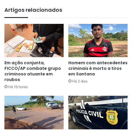
Santana, e apesar disso não apresentou melhoras em seu
Artigos relacionados
quadro clinico, vindo à óbito.
Em ação conjunta,
Homem com antecedentes
FICCO/AP combate grupo
criminais é morto a tiros
criminoso atuante em
em Santana
roubos
Há 2 dias
Há 16 horas