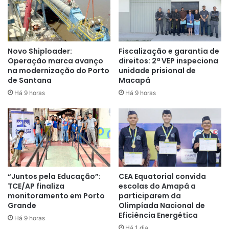
Novo Shiploader:
Fiscalização e garantia de
Operação marca avanço
direitos: 2ª VEP inspeciona
na modernização do Porto
unidade prisional de
de Santana
Macapá
Há 9 horas
Há 9 horas
22 Escolas Municipais do municípioa foram contempladas
com a Parcela de Desempenho (PDDE), parcela vista como
um prêmio que a escola recebeu pelo bom desempenho
das suas Unidades Executoras.
“Juntos pela Educação”:
CEA Equatorial convida
TCE/AP finaliza
escolas do Amapá a
monitoramento em Porto
participarem da
Para que a escola seja contemplada com essa parcela são
Grande
Olimpíada Nacional de
agregados três indicadores do Idegs para avaliar o
Eficiência Energética
Há 9 horas
desempenho dos programas:
Há 1 dia