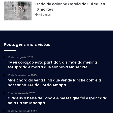
Onda de calor na Coreia do Sul causa
16 mortes
Há 2 dias
Postagens mais vistas
16 de março de 2023
“Meu coração está partido”, diz mãe da menina
estuprada e morta que sonhava em ser PM
10 de fevereiro de 2023
Mãe chora ao ver a filha que vende lanche com ela
passar no TAF da PM do Amapá
5 de fevereiro de 2023
O adeus a bebê de 1 ano e 4 meses que foi espancada
pela tia em Macapá
14 de setembro de 2022