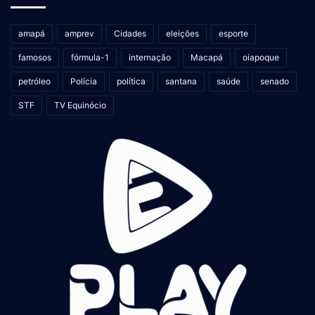
amapá
amprev
Cidades
eleições
esporte
famosos
fórmula-1
internação
Macapá
oiapoque
petróleo
Polícia
política
santana
saúde
senado
STF
TV Equinócio