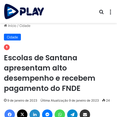
Procur
M
Início
/
Cidade
Cidade
Escolas de Santana
apresentam alto
desempenho e recebem
pagamento do FNDE
9 de janeiro de 2023
Última Atualização 9 de janeiro de 2023
24
Facebook
X
Linkedin
Messenger
WhatsApp
Telegram
Compartilhar via e-mail