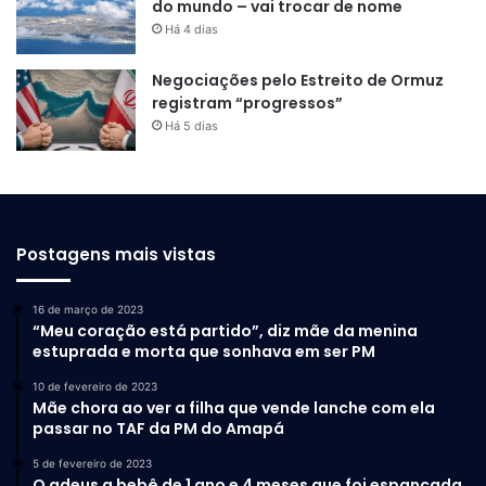
do mundo – vai trocar de nome
Há 4 dias
Negociações pelo Estreito de Ormuz
registram “progressos”
Há 5 dias
Postagens mais vistas
16 de março de 2023
“Meu coração está partido”, diz mãe da menina
estuprada e morta que sonhava em ser PM
10 de fevereiro de 2023
Mãe chora ao ver a filha que vende lanche com ela
passar no TAF da PM do Amapá
5 de fevereiro de 2023
O adeus a bebê de 1 ano e 4 meses que foi espancada