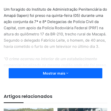
Um foragido do Instituto de Administração Penitenciária do
Amapá (Iapen) foi preso na quinta-feira (05) durante uma
ação conjunta da 7ª e 8ª Delegacias de Polícia Civil da
Capital, com apoio da Polícia Rodoviária Federal (PRF) na
altura do quilômetro 17 da BR-210, trecho rural de Macapá.
Segundo o delegado Fabrício Leite, o homem, de 40 anos,
havia cometido o furto de um televisor no último dia 3.
“O crime ocorreu no interior de um estabelecimento
comercial localizado na mesma região onde ele foi preso.
As câmeras de monitoramento registraram o furto. A
Mostrar mais
partir disso, iniciamos os levantamento e descobrimos
que um dos envolvidos era esse foragido. Ele é dono de
uma extensa ficha criminal. O comparsa dele no furto
Artigos relacionados
segue sendo procurado”
, disse o delegado.