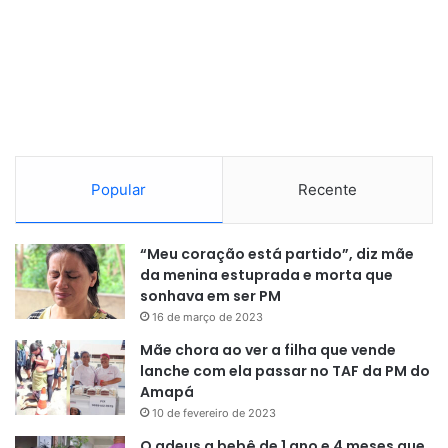
como roubo, porte ilegal de arma de fogo e tráfico de
drogas. Ele seria encaminhado para audiência de
apresentação no Fórum de Macapá e em seguida
transferido para o Iapen novamente.
Imagens:
Divulgação/PC
Popular
Recente
“Meu coração está partido”, diz mãe
da menina estuprada e morta que
sonhava em ser PM
16 de março de 2023
Mãe chora ao ver a filha que vende
lanche com ela passar no TAF da PM do
Amapá
10 de fevereiro de 2023
O adeus a bebê de 1 ano e 4 meses que