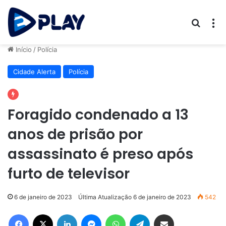
Procur
M
Início
/
Polícia
Cidade Alerta
Polícia
Foragido condenado a 13
anos de prisão por
assassinato é preso após
furto de televisor
6 de janeiro de 2023
Última Atualização 6 de janeiro de 2023
542
Facebook
X
Linkedin
Messenger
WhatsApp
Telegram
Compartilhar via e-mail