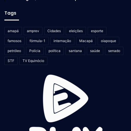
Tags
amapá
amprev
Cidades
eleições
esporte
famosos
fórmula-1
internação
Macapá
oiapoque
petróleo
Polícia
política
santana
saúde
senado
STF
TV Equinócio