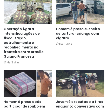
Operação Ágata
Homem é preso suspeito
intensifica ações de
de torturar criança com
fiscalização,
cigarro
patrulhamento e
Há 3 dias
reconhecimento na
fronteira entre Brasil e
Guiana Francesa
O foragido foi preso enquanto realizava um trabalho em
Há 3 dias
uma propriedade próxima ao local do furto do televisor.
Havia outra pessoa com ele, mas o outro homem foi
liberado após a abordagem. O criminoso cumpria pena de
13 anos e 6 meses de prisão por homicídio qualificado
antes de fugir do Iapen.
Homem é preso após
Jovem é executado a tiros
“Em 2002 ele foi preso por ter assassinado uma pessoa
participar de roubo em
enquanto conversava com