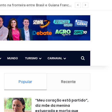
Operação Ágata intensifica ações de fiscalização, patrulhamento e reconhecimento na fronteira entre Brasil e Guiana Francesa
Procurar por
MUNDO
TURISMO
CARNAVAL
Popular
Recente
“Meu coração está partido”,
diz mãe da menina
estuprada e morta que