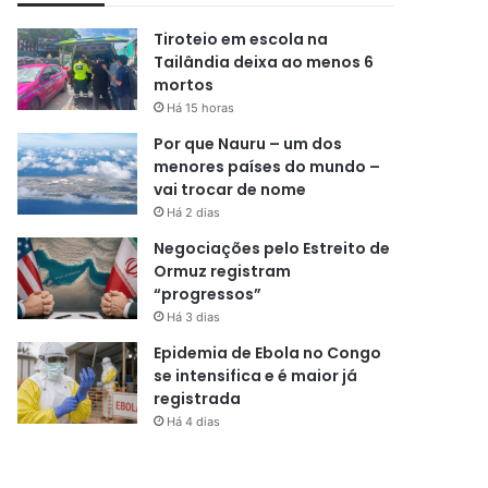
Tiroteio em escola na
Tailândia deixa ao menos 6
mortos
Há 15 horas
Por que Nauru – um dos
menores países do mundo –
vai trocar de nome
Há 2 dias
Negociações pelo Estreito de
Ormuz registram
“progressos”
Há 3 dias
Epidemia de Ebola no Congo
se intensifica e é maior já
registrada
Há 4 dias