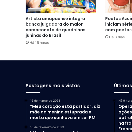
Artista amapaense integra
Poetas Azuis
banca julgadora do maior
iniciam séri
campeonato de quadrilhas
com poetas
juninas do Brasil
Há 3 dias
Há 15 horas
Postagens mais vistas
Última
16 de março de 2023
Há 9 hor
“Meu coração está partido”, diz
Opera
mãe da menina estuprada e
ações 
morta que sonhava em ser PM
patru
na fro
10 de fevereiro de 2023
Franc