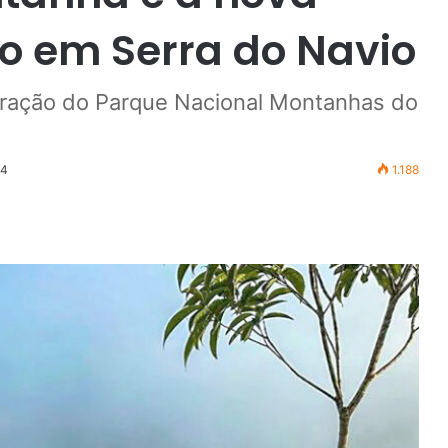
o em Serra do Navio
coração do Parque Nacional Montanhas do
24
1.188
r
ail