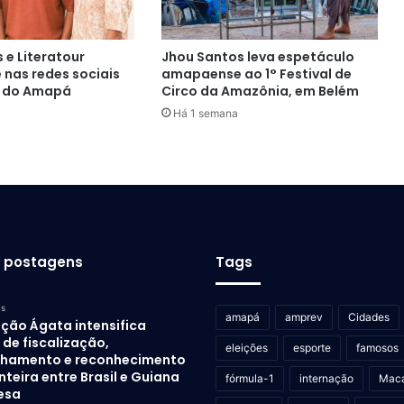
 e Literatour
Jhou Santos leva espetáculo
e nas redes sociais
amapaense ao 1° Festival de
 do Amapá
Circo da Amazônia, em Belém
Há 1 semana
s postagens
Tags
as
amapá
amprev
Cidades
ção Ágata intensifica
de fiscalização,
eleições
esporte
famosos
lhamento e reconhecimento
nteira entre Brasil e Guiana
fórmula-1
internação
Mac
esa