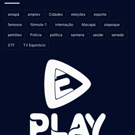
amapá
amprev
Cidades
eleições
esporte
famosos
fórmula-1
internação
Macapá
oiapoque
petróleo
Polícia
política
santana
saúde
senado
STF
TV Equinócio