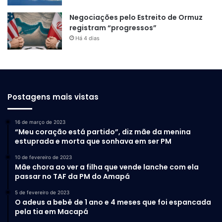
Negociações pelo Estreito de Ormuz
registram “progressos”
Há 4 dias
Postagens mais vistas
16 de março de 2023
“Meu coração está partido”, diz mãe da menina
estuprada e morta que sonhava em ser PM
10 de fevereiro de 2023
Mãe chora ao ver a filha que vende lanche com ela
passar no TAF da PM do Amapá
5 de fevereiro de 2023
O adeus a bebê de 1 ano e 4 meses que foi espancada
pela tia em Macapá