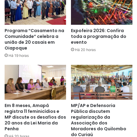
Nas dependências do Hospital da Criança e do
Programa “Casamento na
Expofeira 2026: Confira
Adolescente (HCA), o governador visitou a UTI onde
Comunidade” celebra a
toda a programação do
união de 20 casais em
evento
verificou os leitos que podem ser abertos para ampliar o
Oiapoque
número de vagas na unidade. Ao final da visita, Clécio
Há 20 horas
Há 19 horas
destacou o empenho dos profissionais da saúde em
prestar atendimento à população.
Durante a visita, Clécio estava acompanhado do vice-
governador Teles Júnior e da equipe técnica. No PAI, entre
as demandas necessárias estão a requalificação da
entrada, pintura e pequenos reparos. Já no HCA, a
Em 8 meses, Amapá
MP/AP e Defensoria
registra 11 feminicídios e
Pública discutem
prioridade é a abertura de novos leitos de terapia
MP discute os desafios dos
regularização da
intensiva.
20 anos da Lei Maria da
Associação dos
Penha
Moradores do Quilombo
do Curiaú
Há 20 horas