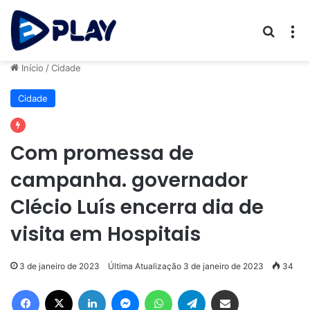
Procur
M
Início
/
Cidade
Cidade
Com promessa de
campanha. governador
Clécio Luís encerra dia de
visita em Hospitais
3 de janeiro de 2023
Última Atualização 3 de janeiro de 2023
34
Facebook
X
Linkedin
Messenger
WhatsApp
Telegram
Compartilhar via e-mail