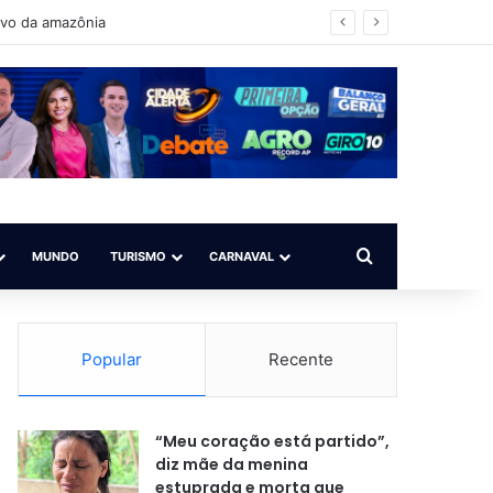
 para todos”
Procurar por
MUNDO
TURISMO
CARNAVAL
Popular
Recente
“Meu coração está partido”,
diz mãe da menina
estuprada e morta que