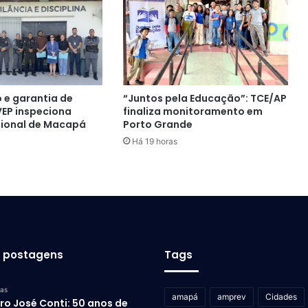
 e garantia de
“Juntos pela Educação”: TCE/AP
 VEP inspeciona
finaliza monitoramento em
sional de Macapá
Porto Grande
Há 19 horas
s postagens
Tags
ras
amapá
amprev
Cidades
ro José Conti: 50 anos de