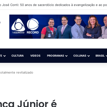
to Cultural Língua Solta (Iacls) abre matrículas para o projeto “Natação é
TE
CULTURA
VIDEOS
PROGRAMAS
COLUNAS
BRASIL
otalmente revitalizado
ça Júnior é