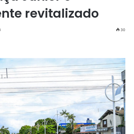
nte revitalizado
3
30
r
ail