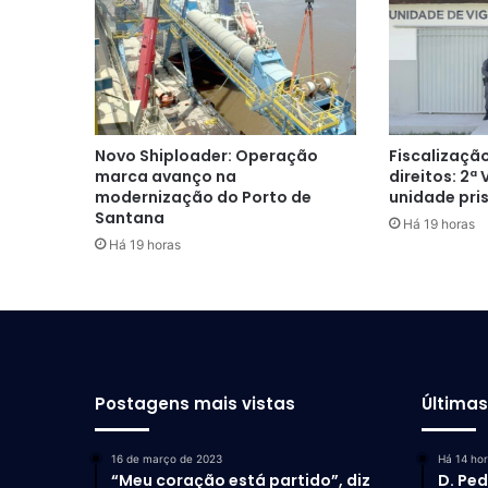
Novo Shiploader: Operação
Fiscalização
marca avanço na
direitos: 2ª
modernização do Porto de
unidade pri
Santana
Há 19 horas
Há 19 horas
Postagens mais vistas
Última
16 de março de 2023
Há 14 ho
“Meu coração está partido”, diz
D. Ped