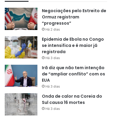
Negociações pelo Estreito de
Ormuz registram
“progressos”
Há 2 dias
Epidemia de Ebola no Congo
se intensifica e é maior já
registrada
Há 3 dias
Irã diz que não tem intenção
de “ampliar conflito” com os
EUA
Há 3 dias
Onda de calor na Coreia do
Sul causa 16 mortes
Há 3 dias