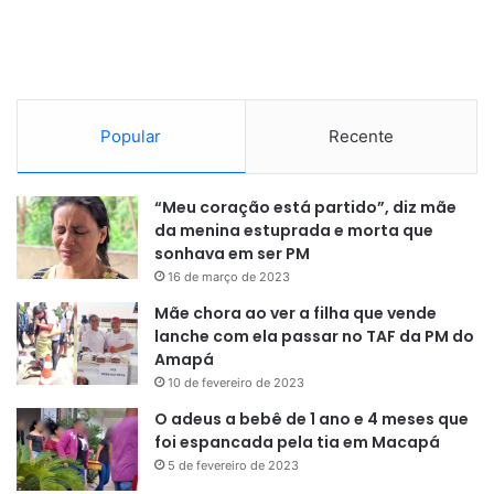
munícipe quanto as atividades que podem agredir o meio
ambiente e o bem estar da população.
“O licenciamento gera segurança para quem empreende
e também para quem frequenta o empreendimento. As
Popular
Recente
fiscalizações são orientativas e educativas para que o
cidadão entenda o passo a passo desse monitoramento e
“Meu coração está partido”, diz mãe
também as condicionantes dos licenciamentos. É dessa
da menina estuprada e morta que
maneira que temos uma cidade monitorada, fiscalizada e
sonhava em ser PM
consequentemente mais segura”
, afirma.
16 de março de 2023
Mãe chora ao ver a filha que vende
lanche com ela passar no TAF da PM do
Amapá
10 de fevereiro de 2023
O adeus a bebê de 1 ano e 4 meses que
foi espancada pela tia em Macapá
5 de fevereiro de 2023