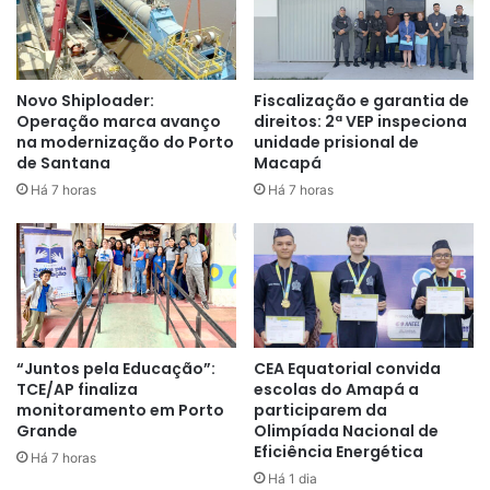
Novo Shiploader:
Fiscalização e garantia de
Operação marca avanço
direitos: 2ª VEP inspeciona
na modernização do Porto
unidade prisional de
A DFCA apresentou o relatório de atividades executadas
de Santana
Macapá
de janeiro a novembro de 2022. O departamento realizou
Há 7 horas
Há 7 horas
173 notificações, aplicou 69 multas, 47 advertências, 45
interdições temporárias, seis interdições definitivas, nove
apreensões e quatro retenções de autorização ambiental,
totalizando 323 ações durante fiscalizações em
estabelecimentos comerciais, casas de shows, eventos e
festas.
“Juntos pela Educação”:
CEA Equatorial convida
TCE/AP finaliza
escolas do Amapá a
Durante o primeiro semestre de 2022, o departamento de
monitoramento em Porto
participarem da
fiscalização da Semam promoveu a campanha para a
Grande
Olimpíada Nacional de
regularização ambiental e adequação de estacionamento
Eficiência Energética
Há 7 horas
das farmácias e clínicas de toda a capital. No Macapá Verão
Há 1 dia