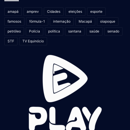
amapá
amprev
Cidades
eleições
esporte
famosos
fórmula-1
internação
Macapá
oiapoque
petróleo
Polícia
política
santana
saúde
senado
STF
TV Equinócio