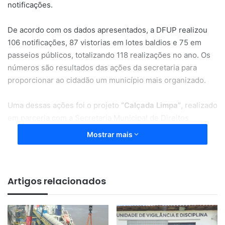
notificações.
De acordo com os dados apresentados, a DFUP realizou
106 notificações, 87 vistorias em lotes baldios e 75 em
passeios públicos, totalizando 118 realizações no ano. Os
números são resultados das ações da secretaria para
proporcionar ao cidadão um município mais organizado.
Uma dessas ações foi o projeto
“Calçada Limpa”
, realizado
em parceria com a Secretaria Municipal de Direitos
Humanos (SemDH) para orientar empresários e moradores
Mostrar mais
para a desobstrução do passeio público no bairro.
Artigos relacionados