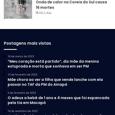
Onda de calor na Coreia do Sul causa
16 mortes
Há 2 dias
Postagens mais vistas
16 de março de 2023
“Meu coração está partido”, diz mãe da menina
estuprada e morta que sonhava em ser PM
10 de fevereiro de 2023
Mãe chora ao ver a filha que vende lanche com ela
passar no TAF da PM do Amapá
5 de fevereiro de 2023
O adeus a bebê de 1 ano e 4 meses que foi espancada
pela tia em Macapá
14 de setembro de 2022