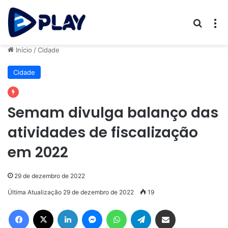
Procur
M
Início
/
Cidade
Cidade
Semam divulga balanço das
atividades de fiscalização
em 2022
29 de dezembro de 2022
Última Atualização 29 de dezembro de 2022
19
Facebook
X
Linkedin
Messenger
WhatsApp
Telegram
Compartilhar via e-mail