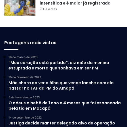
oferecem para crianças das áreas de ressaca um local
intensifica e é maior já registrada
Há 4 dias
para brincar.
O calçamento chegou a novos lugares. Foram ao todo
10.604,92 metros de calçadas construídas para
facilitar o passeio público.
Postagens mais vistas
O trânsito contou com mudanças também. A
implantação de binários garantiu maior fluidez para 7
16 de março de 2023
“Meu coração está partido”, diz mãe da menina
ruas e avenidas. As principais vias da cidade
estuprada e morta que sonhava em ser PM
receberam sinalização vertical e horizontal em 2022.
10 de fevereiro de 2023
Mãe chora ao ver a filha que vende lanche com ela
Saúde para todos
passar no TAF da PM do Amapá
Em 2022, a Secretaria Municipal de Saúde (Semsa) iniciou
5 de fevereiro de 2023
O adeus a bebê de 1 ano e 4 meses que foi espancada
o processo de reformulação do atendimento na rede.
pela tia em Macapá
Lançado em maio pelo prefeito de Macapá, Dr. Furlan, o
14 de setembro de 2022
“Saúde Para Todos”
. É o maior plano de saúde já
Justiça decide manter delegado alvo de operação
executado pelo município. São mais de 20 medidas que