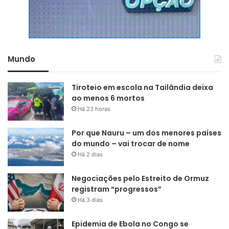
Mundo
A pavimentação atingiu 79 KM de vias da cidade. Com
Tiroteio em escola na Tailândia deixa
Bloquete, Recapeamento e Tratamento Superficial Duplo
ao menos 6 mortos
(TSD). As obras aconteceram nos bairros Jardim Marco
Há 23 horas
Zero, Infraero I e II, Santa Rita, Parque dos Buritis, Ilha
Mirim, Central, Fazendinha, Pacoval, Jardim Felicidade I e
Por que Nauru – um dos menores países
do mundo – vai trocar de nome
II, Goiabal, Brasil Novo, Ipê, Chefe Clodoaldo, Vitória do
Há 2 dias
São Lázaro, Coração, Marabaixo, Universidade, Amazonas,
Novo Horizonte, Pacoval, Trem, Renascer, Laguinho,
Negociações pelo Estreito de Ormuz
Alphaville, Novo Buritizal e Zerão/Congós
registram “progressos”
Há 3 dias
60 KM de pontes foram revitalizadas e 7 parquinhos
foram entregues em regiões periféricas. Os parques
Epidemia de Ebola no Congo se