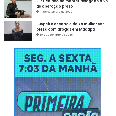
Justiça decide manter delegado alvo
Mobilidade urbana
de operação preso
14 de setembro de 2022
Com investimento de R$ 16 milhões, recursos do Tesouro
Suspeito escapa e deixa mulher ser
Municipal, a Via Expressa Comandante Anníbal Barcellos é
presa com drogas em Macapá
uma estrada de 2,6 km que interliga a zona norte ao centro
30 de setembro de 2025
da capital, beneficiando cerca de 120 mil pessoas
distribuídas em mais de 20 bairros. O novo acesso dá
fluidez ao trânsito pela rua Guanabara, principal via de
ligação para a zona norte. A obra conta ainda com os
serviços de sinalização vertical e horizontal, ciclofaixa,
arborização, calçada e iluminação pública 100% em LED.
Outras vias foram interligadas como as ruas Julião Ramos,
Canal do Jandiá, Bueiro e Travessia Canal.