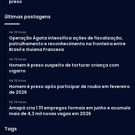
preso
contemplam uma série de atividades que já estão em
andamento e outras que foram implantadas.
Últimas postagens
Há 18 horas
Operação Ágata intensifica ações de fiscalização,
patrulhamento e reconhecimento na fronteira entre
Brasil e Guiana Francesa
Há 18 horas
Homem é preso suspeito de torturar criança com
cigarro
Há 18 horas
Homem é preso após participar de roubo em fevereiro
de 2026
Valorização dos servidores
Há 18 horas
Amapá cria 1.111 empregos formais em junho e acumula
mais de 4,3 mil novas vagas em 2026
O ano foi marcado pelas conquistas do funcionalismo
público municipal. Foi sancionada a lei do Reajuste Salarial
Tags
Linear de 10,06% para 13.710 mil servidores, o maior