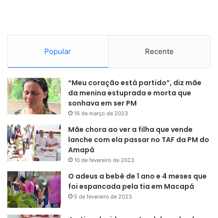
Enquanto a maioria dos municípios do estado tiveram uma
redução em relação ao resultado anterior, a cidade
avançou apresentando a maior nota do Amapá. Agora, a
capital está em 59° lugar no ranking educacional regional,
Popular
Recente
um avanço de 73 posições em relação a 2019.
Na alimentação escolar, a Prefeitura levou comida no prato
“Meu coração está partido”, diz mãe
da menina estuprada e morta que
para 34 mil da rede pública municipal, garantindo a
sonhava em ser PM
segurança alimentar para os estudantes. Também no
16 de março de 2023
campo alimentar, foi introduzido o Plano de Alimentação
Mãe chora ao ver a filha que vende
Inclusiva para alunos com seletividade alimentar.
lanche com ela passar no TAF da PM do
Amapá
E no avanço do atendimento educacional especializado, a
10 de fevereiro de 2023
Prefeitura inaugurou em maio a Coração Azul, a primeira
O adeus a bebê de 1 ano e 4 meses que
clínica-escola voltada ao atendimento de alunos com
foi espancada pela tia em Macapá
Transtorno do Espectro Autista (TEA). Mais de 167 crianças
5 de fevereiro de 2023
são atendidas por mês.