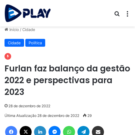
Procur
M
Início
/
Cidade
Cidade
Política
Furlan faz balanço da gestão
2022 e perspectivas para
2023
28 de dezembro de 2022
Última Atualização 28 de dezembro de 2022
29
Facebook
X
Linkedin
Messenger
WhatsApp
Telegram
Compartilhar via e-mail