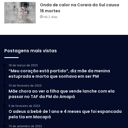
Onda de calor na Coreia do Sul causa
16 mortes
Há 2 dias
Postagens mais vistas
16 de março de 2023
“Meu coração está partido”, diz mãe da menina
estuprada e morta que sonhava em ser PM
10 de fevereiro de 2023
Mãe chora ao ver a filha que vende lanche com ela
passar no TAF da PM do Amapá
5 de fevereiro de 2023
O adeus a bebê de 1 ano e 4 meses que foi espancada
pela tia em Macapá
14 de setembro de 2022