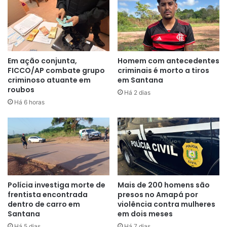
empreendeu fuga a pé efetuado vários disparos contra a
guarnição. Ele conseguiu pular vários quintais sendo
perseguido pela polícia. Na altura da rua Juscelino
Kubitschek com a avenida 15 de novembro, foi atingido e
morreu no local.
Em ação conjunta,
Homem com antecedentes
FICCO/AP combate grupo
criminais é morto a tiros
criminoso atuante em
em Santana
O infrator possuia diversas passagens pela polícia, e era
roubos
Há 2 dias
acusado de crimes como latrocínio, furto, furto qualificado
Há 6 horas
e lesão corporal contra agente da segurança pública. O
Serviço de Atendimento Móvel de Urgência, (SAMU),
esteve no local e constatou o óbito de Vitinho. A Polícia
Técnico Cientifica (Politec), fez a remoção do cadáver.
Polícia investiga morte de
Mais de 200 homens são
frentista encontrada
presos no Amapá por
dentro de carro em
violência contra mulheres
Santana
em dois meses
Há 5 dias
Há 7 dias