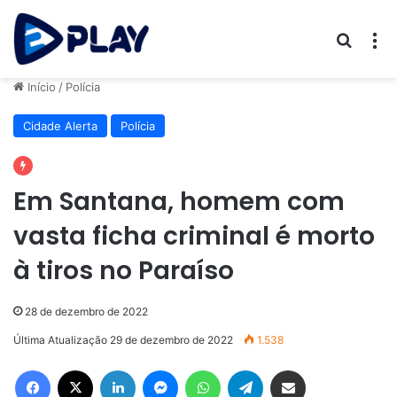
Procur
M
Início
/
Polícia
Cidade Alerta
Polícia
Em Santana, homem com
vasta ficha criminal é morto
à tiros no Paraíso
28 de dezembro de 2022
Última Atualização 29 de dezembro de 2022
1.538
Facebook
X
Linkedin
Messenger
WhatsApp
Telegram
Compartilhar via e-mail