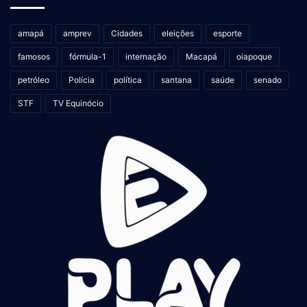
amapá
amprev
Cidades
eleições
esporte
famosos
fórmula-1
internação
Macapá
oiapoque
petróleo
Polícia
política
santana
saúde
senado
STF
TV Equinócio