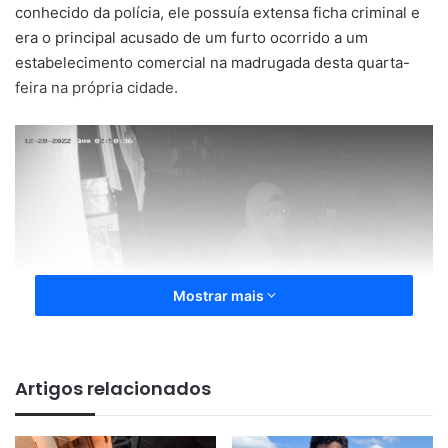
conhecido da polícia, ele possuía extensa ficha criminal e
era o principal acusado de um furto ocorrido a um
estabelecimento comercial na madrugada desta quarta-
feira na própria cidade.
Mostrar mais
Artigos relacionados
Vitinho foi reconhecido quando transitava como carona em
uma motocicleta carregando um televisor led, fruto do
roubo da madrugada. Ao avistar a viatura pulou do veículo,