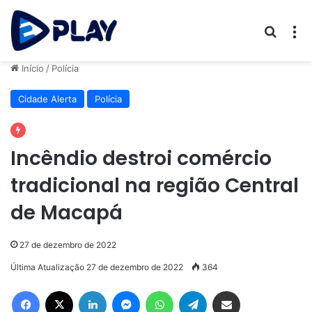
Procur
M
Início
/
Polícia
Cidade Alerta
Polícia
Incêndio destroi comércio
tradicional na região Central
de Macapá
27 de dezembro de 2022
Última Atualização 27 de dezembro de 2022
364
Facebook
X
Linkedin
Messenger
WhatsApp
Telegram
Compartilhar via e-mail