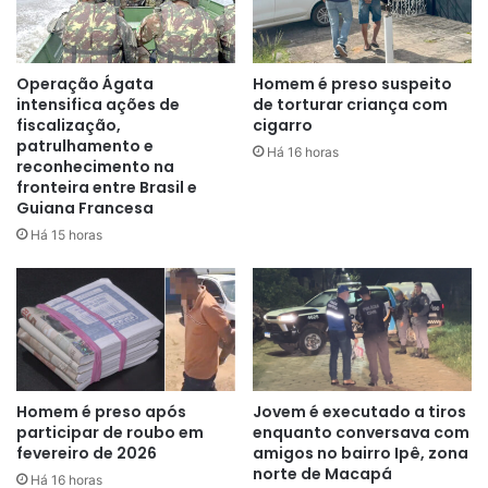
Operação Ágata
Homem é preso suspeito
intensifica ações de
de torturar criança com
fiscalização,
cigarro
patrulhamento e
De acordo com as primeiras informações repassadas pelo
Há 16 horas
reconhecimento na
capitão Freitas, do Corpo de Bombeiros Militar do Amapá
fronteira entre Brasil e
Guiana Francesa
(CBM-AP), a suspeita é que o incêndio tenha iniciado por
um possível curto-circuito.
Há 15 horas
Homem é preso após
Jovem é executado a tiros
participar de roubo em
enquanto conversava com
fevereiro de 2026
amigos no bairro Ipê, zona
norte de Macapá
Há 16 horas