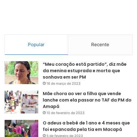
“Outro ponto importante que devemos observar é que os
donos de residências e prédios comerciais, principalmente
os mais antigos, devem realizar a manutenção da rede
elétrica. Fiações mais antigas, claro, estão sujeitas e
sofrerem pane elétrica em caso de altas descargas”,
concluiu Freitas.
Popular
Recente
O Batalhão de Policiamento de Trânsito (BPTran) isolou o
quarteirão e policiais do 6º Batalhão de Polícia Militar (6º
“Meu coração está partido”, diz mãe
da menina estuprada e morta que
BPM) atuaram na segurança da área para execução do
sonhava em ser PM
trabalho dos bombeiros e peritos.
16 de março de 2023
Mãe chora ao ver a filha que vende
Imagens:
Divulgação
lanche com ela passar no TAF da PM do
Amapá
10 de fevereiro de 2023
O adeus a bebê de 1 ano e 4 meses que
foi espancada pela tia em Macapá
5 de fevereiro de 2023