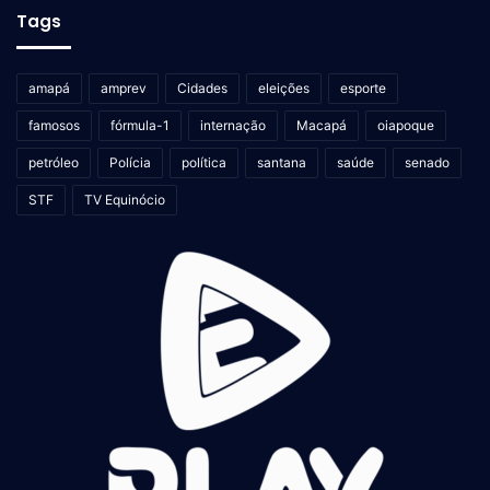
Tags
amapá
amprev
Cidades
eleições
esporte
famosos
fórmula-1
internação
Macapá
oiapoque
petróleo
Polícia
política
santana
saúde
senado
STF
TV Equinócio