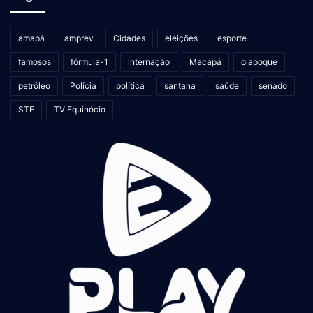
amapá
amprev
Cidades
eleições
esporte
famosos
fórmula-1
internação
Macapá
oiapoque
petróleo
Polícia
política
santana
saúde
senado
STF
TV Equinócio