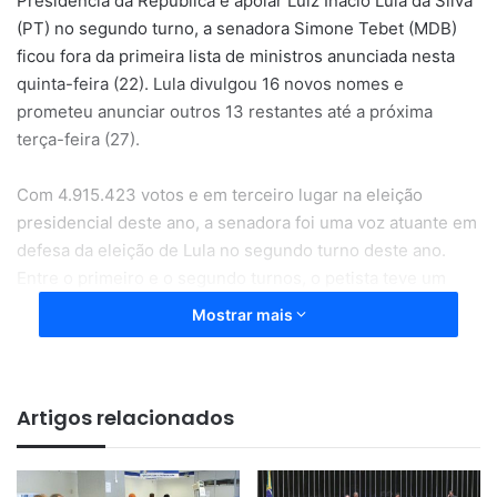
Presidência da República e apoiar Luiz Inácio Lula da Silva
(PT) no segundo turno, a senadora Simone Tebet (MDB)
ficou fora da primeira lista de ministros anunciada nesta
quinta-feira (22). Lula divulgou 16 novos nomes e
prometeu anunciar outros 13 restantes até a próxima
terça-feira (27).
Com 4.915.423 votos e em terceiro lugar na eleição
presidencial deste ano, a senadora foi uma voz atuante em
defesa da eleição de Lula no segundo turno deste ano.
Entre o primeiro e o segundo turnos, o petista teve um
aumento de 3.086.495 votos, menos do que a campanha
Mostrar mais
petista esperava. Aliados reconhecem que o apoio de
Tebet foi fundamental na vitória. Em reconhecimento, a
emedebista seria uma das ministras do governo petista.
Artigos relacionados
Inicialmente, Tebet foi cotada para assumir a Educação,
uma das pastas com o maior orçamento da Esplanada dos