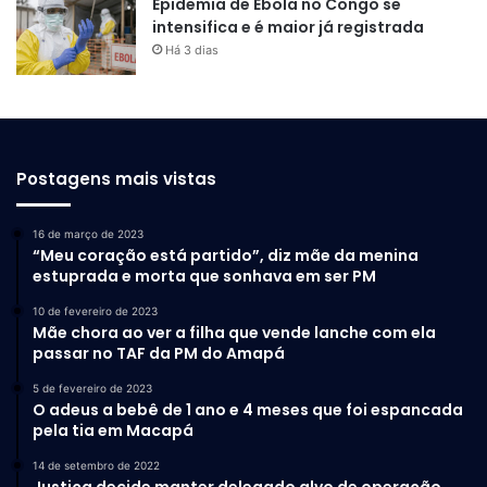
Epidemia de Ebola no Congo se
intensifica e é maior já registrada
Há 3 dias
Postagens mais vistas
16 de março de 2023
“Meu coração está partido”, diz mãe da menina
estuprada e morta que sonhava em ser PM
10 de fevereiro de 2023
Mãe chora ao ver a filha que vende lanche com ela
passar no TAF da PM do Amapá
5 de fevereiro de 2023
O adeus a bebê de 1 ano e 4 meses que foi espancada
pela tia em Macapá
14 de setembro de 2022