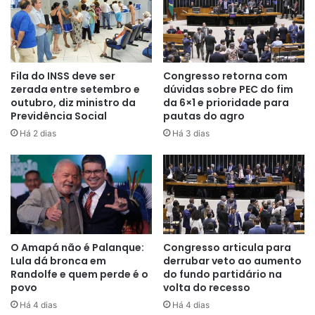
Ministérios. A pauta foi uma das bandeiras da campanha
dela na disputa ao Planalto. A cadeira, no entanto, foi para
o petista Camilo Santana.
Tebet buscava então o comando do Ministério do
Fila do INSS deve ser
Congresso retorna com
zerada entre setembro e
dúvidas sobre PEC do fim
Desenvolvimento Social, mas enfrentou resistência do PT
outubro, diz ministro da
da 6×1 e prioridade para
e viu o cargo ser entregue ao senador Wellington Dias
Previdência Social
pautas do agro
(PT-PI). A pasta era uma das mais disputadas entre os
Há 2 dias
Há 3 dias
integrantes do novo governo por ser responsável, entre
outros programas sociais, pelo Auxílio Brasil, que voltará a
se chamar Bolsa Família.
Uma ala forte do Partido dos Trabalhadores resistiu ao
nome da senadora emedebista por considerar a pasta
O Amapá não é Palanque:
Congresso articula para
“importante demais”. O principal medo do grupo era que
Lula dá bronca em
derrubar veto ao aumento
ela se tornasse a “mãe” do Bolsa Família e representasse
Randolfe e quem perde é o
do fundo partidário na
uma ameaça aos petistas em 2026.
povo
volta do recesso
Há 4 dias
Há 4 dias