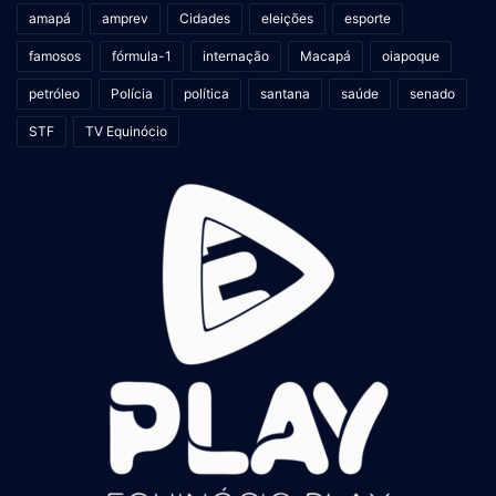
amapá
amprev
Cidades
eleições
esporte
famosos
fórmula-1
internação
Macapá
oiapoque
petróleo
Polícia
política
santana
saúde
senado
STF
TV Equinócio