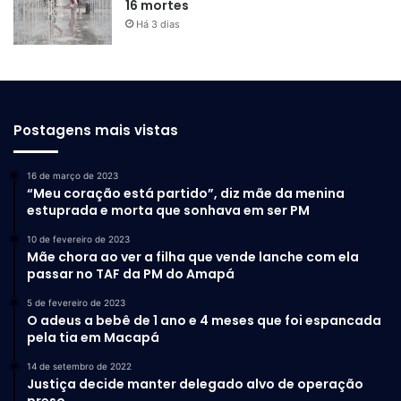
16 mortes
Há 3 dias
Postagens mais vistas
16 de março de 2023
“Meu coração está partido”, diz mãe da menina
estuprada e morta que sonhava em ser PM
10 de fevereiro de 2023
Mãe chora ao ver a filha que vende lanche com ela
passar no TAF da PM do Amapá
5 de fevereiro de 2023
O adeus a bebê de 1 ano e 4 meses que foi espancada
pela tia em Macapá
14 de setembro de 2022
Justiça decide manter delegado alvo de operação