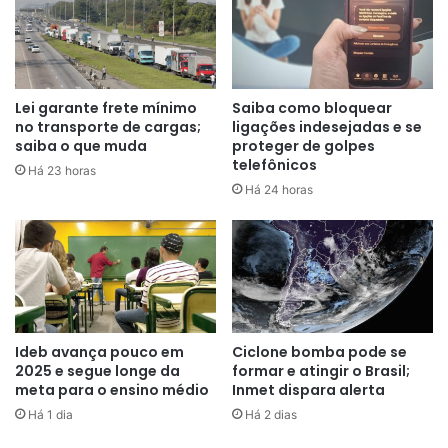
No aeroporto Santos Dummont, no Rio de Janeiro, foram
registrados dez cancelamentos e um voo atrasado para
São Paulo até as 10h. Em função da paralisação, houve
Lei garante frete mínimo
Saiba como bloquear
uma movimentação intensa de passageiros no saguão do
no transporte de cargas;
ligações indesejadas e se
aeroporto no centro da cidade.
saiba o que muda
proteger de golpes
telefônicos
Há 23 horas
Há 24 horas
O aeroporto de Guarulhos, o maior do país, confirmou o
atraso de apenas um voo até as 7h, mas informou que não
houve nenhum cancelamento.
Os trabalhadores da aviação reivindicam melhores
condições de trabalho, além de aumento no salário, tendo
em vista os altos preços das passagens aéreas. O
Ideb avança pouco em
Ciclone bomba pode se
Sindicato Nacional dos Aeronautas também pede a
2025 e segue longe da
formar e atingir o Brasil;
meta para o ensino médio
Inmet dispara alerta
“definição dos horários de início de folgas e proibição de
Há 1 dia
Há 2 dias
alterações nas mesmas”.