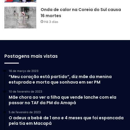
Onda de calor na Coreia do Sul causa
16 mortes
Há 3 dias
Postagens mais vistas
16 de março de 2023
“Meu coração está partido”, diz mãe da menina
estuprada e morta que sonhava em ser PM
10 de fevereiro de 2023
Mãe chora ao ver a filha que vende lanche com ela
passar no TAF da PM do Amapá
5 de fevereiro de 2023
O adeus a bebê de 1 ano e 4 meses que foi espancada
pela tia em Macapá