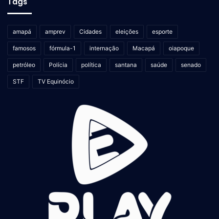
Tags
amapá
amprev
Cidades
eleições
esporte
famosos
fórmula-1
internação
Macapá
oiapoque
petróleo
Polícia
política
santana
saúde
senado
STF
TV Equinócio