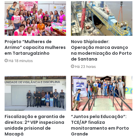
Além disso, possibilitamos a inclusão nos programas de
assistência social do município”
, explica a titular da
Semas, Rayssa Furlan.
Os benefícios entregues são oriundos do Fundo Municipal
de Assistência Social que possibilita atuação em Macapá e
Projeto “Mulheres de
Novo Shiploader:
Arrimo” capacita mulheres
Operação marca avanço
nos distritos. A ação teve participação da Secretaria
em Tartarugalzinho
na modernização do Porto
Municipal de Mobilização e Participação Social.
de Santana
Há 18 minutos
Há 23 horas
Fiscalização e garantia de
“Juntos pela Educação”:
direitos: 2ª VEP inspeciona
TCE/AP finaliza
unidade prisional de
monitoramento em Porto
Macapá
Grande