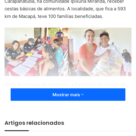
Carapanatuba, na comunidade Ipixuna Miranda, receber
cestas básicas de alimentos. A localidade, que fica a 593
km de Macapá, teve 100 famílias beneficiadas.
Além da entrega de alimentos, a Secretaria Municipal de
Assistência Social (Semas) levou equipes da Casa do
Mostrar mais
Bolsa para realização do cadastro, recadastrado e
atualização do Cadastro Único para Programas Sociais.
Artigos relacionados
“Nossa missão é atender pessoas em vulnerabilidade
social garantindo qualidade de vida e saúde alimentar.