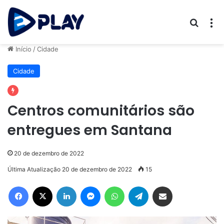
Procur
M
Início
/
Cidade
Cidade
Centros comunitários são
entregues em Santana
20 de dezembro de 2022
Última Atualização 20 de dezembro de 2022
15
Facebook
X
Linkedin
Messenger
WhatsApp
Telegram
Compartilhar via e-mail