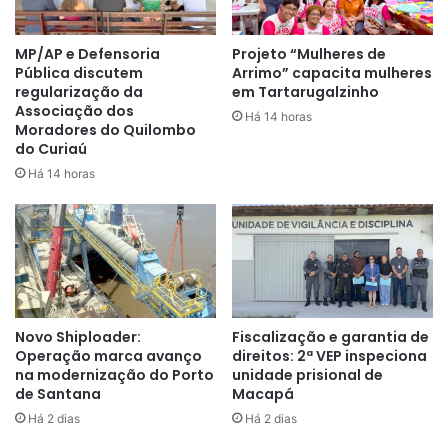
meio de Termo de Cessão, de modo que serão
gerenciados pela Prefeitura Municipal de Santana junto às
MP/AP e Defensoria
Projeto “Mulheres de
comunidades dos bairros atendidos.
Pública discutem
Arrimo” capacita mulheres
regularização da
em Tartarugalzinho
Associação dos
Os bairros Fé em Deus e Nova Brasília foram também
Há 14 horas
Moradores do Quilombo
contemplados com o plano de mobilidade urbana e, juntos,
do Curiaú
receberam aproximadamente 3 km de pavimentação. Ao
Há 14 horas
todo, desde 2015, Santana já recebeu mais de 49,5 km de
vias asfaltadas.
Igarapé da Fortaleza
Com 90% da obra concluída, o Centro Comunitário Igarapé
Novo Shiploader:
Fiscalização e garantia de
da Fortaleza será entregue com serviços de revitalização,
Operação marca avanço
direitos: 2ª VEP inspeciona
urbanização e obras de acessibilidade. O investimento
na modernização do Porto
unidade prisional de
está orçado em R$602 mil, de recurso oriundo do Tesouro
de Santana
Macapá
Estadual.
Há 2 dias
Há 2 dias