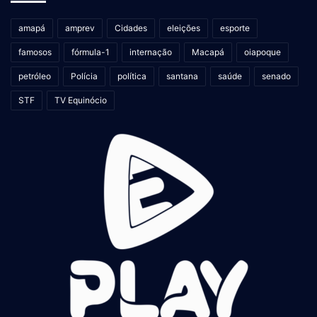
amapá
amprev
Cidades
eleições
esporte
famosos
fórmula-1
internação
Macapá
oiapoque
petróleo
Polícia
política
santana
saúde
senado
STF
TV Equinócio