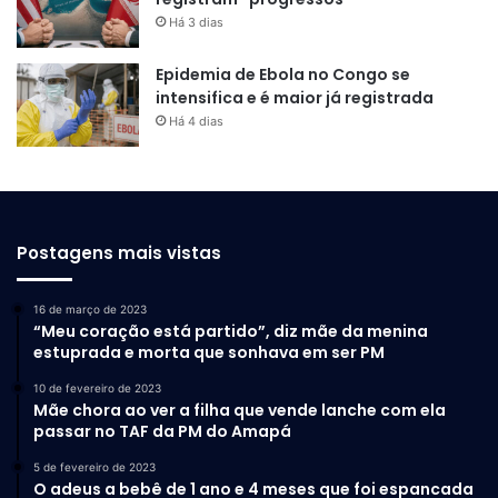
Há 3 dias
Epidemia de Ebola no Congo se
intensifica e é maior já registrada
Há 4 dias
Postagens mais vistas
16 de março de 2023
“Meu coração está partido”, diz mãe da menina
estuprada e morta que sonhava em ser PM
10 de fevereiro de 2023
Mãe chora ao ver a filha que vende lanche com ela
passar no TAF da PM do Amapá
5 de fevereiro de 2023
O adeus a bebê de 1 ano e 4 meses que foi espancada