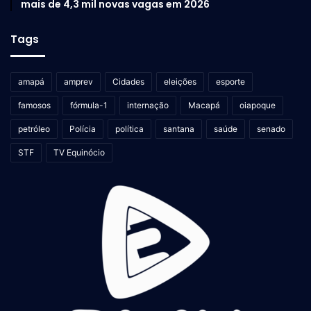
mais de 4,3 mil novas vagas em 2026
Tags
amapá
amprev
Cidades
eleições
esporte
famosos
fórmula-1
internação
Macapá
oiapoque
petróleo
Polícia
política
santana
saúde
senado
STF
TV Equinócio