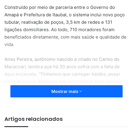
Construído por meio de parceria entre o Governo do
Amapá e Prefeitura de Itaubal, o sistema inclui novo poço
tubular, reativação de poços, 3,5 km de redes e 131
ligações domiciliares. Ao todo, 710 moradores foram
beneficiados diretamente, com mais saúde e qualidade de
vida.
Aires Pereira, autônomo nascido e criado no Carmo do
Macacoari, lembra que há 30 anos sofria com a falta de
água encanada.
“Tínhamos que carregar baldes, puxar
água de poços distantes que mal traziam água pra nós.
Hoje está tudo maravilhoso, Tudo cem por cento”
, conta o
Mostrar mais
morador.
De acordo com o gestor da Caesa, as ações da Caesa em
Artigos relacionados
parceria com as prefeituras municipais serão essenciais
para viabilizar o desenvolvimento do interior do estado.