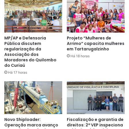
“Agradeço ao prefeito Serafim por ser nosso parceiro na
execução deste serviço. Agora, além das tarefas diárias
dos lares, também será possível incentivar a criação de
novos empreendimentos na localidade, e a expansão da
exploração turística da região do Macacoari”
, explicou
MP/AP e Defensoria
Projeto “Mulheres de
Pública discutem
Arrimo” capacita mulheres
Amanajás.
regularização da
em Tartarugalzinho
Associação dos
Há 18 horas
Além do sistema de água, a comunidade foi beneficiada
Moradores do Quilombo
com o asfaltamento de seu ramal, acesso principal para
do Curiaú
moradores e turistas que visitam o local para festividades
Há 17 horas
tradicionais e balneários.
Novo Shiploader:
Fiscalização e garantia de
Operação marca avanço
direitos: 2ª VEP inspeciona