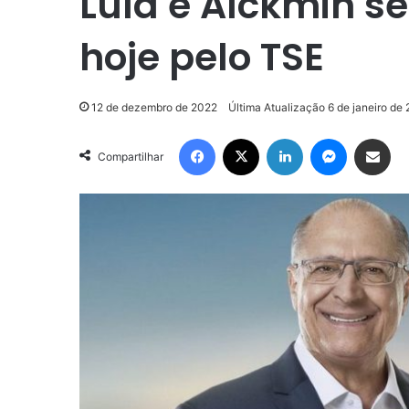
Lula e Alckmin s
hoje pelo TSE
12 de dezembro de 2022
Última Atualização 6 de janeiro de
Facebook
X
Linkedin
Messenge
Compartilhar via e-m
Compartilhar