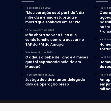
16 de março de 2023
Há 17 ho
“Meu coração está partido”, diz
Opera
mãe da menina estuprada e
ações 
morta que sonhava em ser PM
patru
na fro
10 de fevereiro de 2023
Franc
Mãe chora ao ver a filha que
vende lanche com ela passar no
Há 17 ho
TAF da PM do Amapá
Homem
tortu
5 de fevereiro de 2023
O adeus a bebê de 1 ano e 4 meses
Há 17 ho
que foi espancada pela tia em
Homem
Macapá
de ro
14 de setembro de 2022
Há 17 ho
Justiça decide manter delegado
Amapá 
alvo de operação preso
em ju
mil n
© Copyright 2022-2026. Todos os direitos reservados