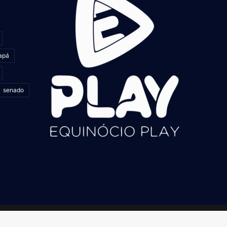
apá
senado
Facebook
X
YouTube
Instagram
whatsapp