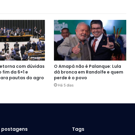
etorna com dúvidas
O Amapá não é Palanque: Lula
 fim da 6×1 e
dá bronca em Randolfe e quem
para pautas do agro
perde é o povo
Há 5 dias
s postagens
Tags