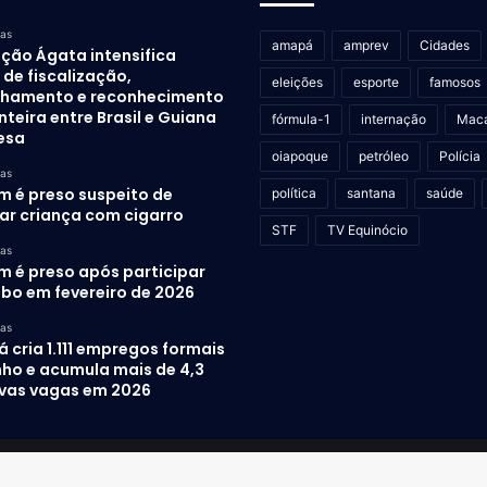
ras
amapá
amprev
Cidades
ção Ágata intensifica
de fiscalização,
eleições
esporte
famosos
lhamento e reconhecimento
nteira entre Brasil e Guiana
fórmula-1
internação
Mac
esa
oiapoque
petróleo
Polícia
ras
 é preso suspeito de
política
santana
saúde
rar criança com cigarro
STF
TV Equinócio
ras
 é preso após participar
ubo em fevereiro de 2026
ras
cria 1.111 empregos formais
nho e acumula mais de 4,3
ovas vagas em 2026