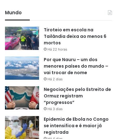
Mundo
Tiroteio em escola na
Tailândia deixa ao menos 6
mortos
Há 22 horas
Por que Nauru – um dos
menores países do mundo –
vai trocar de nome
Há 2 dias
Negociações pelo Estreito de
Ormuz registram
“progressos”
Há 3 dias
Epidemia de Ebola no Congo
se intensifica e é maior já
registrada
Há 4 dias