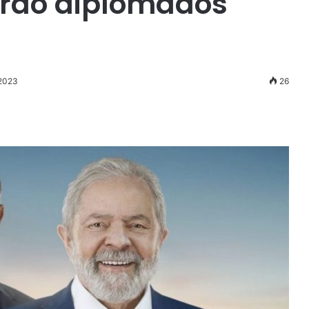
erão diplomados
 2023
26
r
ail