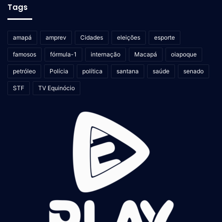
Tags
afinal todos temos o orgulho de dizer
“Amazonas, esse é
meu Rio”
.
amapá
amprev
Cidades
eleições
esporte
Reportagem:
Eder Brasil
famosos
fórmula-1
internação
Macapá
oiapoque
Imagens:
Fabio Silva / Salgado Jr / Paulo Leal / VItor
Andreolli / Manoel Jr
petróleo
Polícia
política
santana
saúde
senado
STF
TV Equinócio