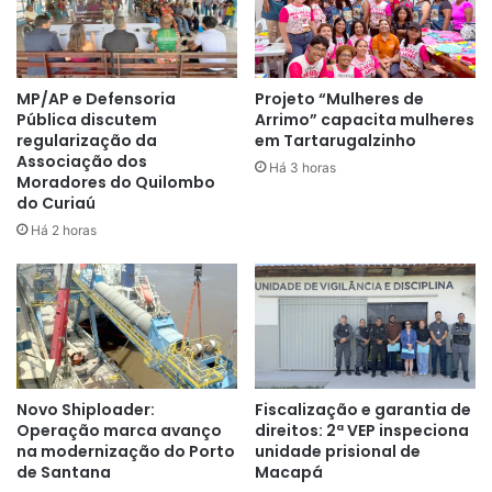
A organização começou na madrugada, com a conexão dos
equipamentos, contando com a colaboração de toda a
equipe do Grupo Equinócio, cada um com sua
responsabilidade, passando o melhor para a população
MP/AP e Defensoria
Projeto “Mulheres de
Pública discutem
Arrimo” capacita mulheres
amapaense.
regularização da
em Tartarugalzinho
Associação dos
Há 3 horas
Moradores do Quilombo
“Trabalhamos com a implantação de todo o sistema
do Curiaú
durante a sexta-feira, 09, com o transporte do material
Há 2 horas
de som, iluminação, tendas, telão, enfim, um trabalho
delicado, mas ao mesmo tempo, prazeroso, para poder
entregar à população, além da conscientização da
preservação do rio Amazonas, que é o nosso maior
objetivo, um dia de alegria e festa para toda a população
do estado”
, disse Gilvan Barbosa, diretor de Jornalismo do
Novo Shiploader:
Fiscalização e garantia de
Grupo Equinócio.
Operação marca avanço
direitos: 2ª VEP inspeciona
na modernização do Porto
unidade prisional de
de Santana
Macapá