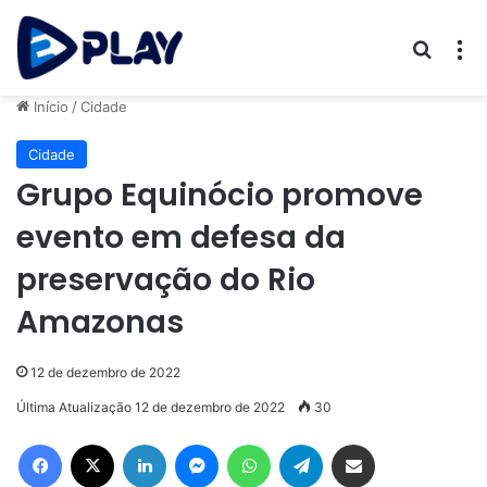
Procur
M
Início
/
Cidade
Cidade
Grupo Equinócio promove
evento em defesa da
preservação do Rio
Amazonas
12 de dezembro de 2022
Última Atualização 12 de dezembro de 2022
30
Facebook
X
Linkedin
Messenger
WhatsApp
Telegram
Compartilhar via e-mail