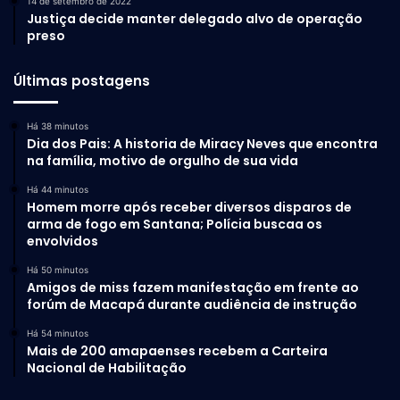
14 de setembro de 2022
Macapá é a única capital do país banhada pelo Rio
Justiça decide manter delegado alvo de operação
preso
Amazonas e o maior em volume de água. É como a
música tucujú “Jeito de ser”, que é a conscientização da
Últimas postagens
preservação do nosso bem maior”
, concluiu o prefeito de
Macapá, Antônio Furlan.
Há 38 minutos
Dia dos Pais: A historia de Miracy Neves que encontra
na família, motivo de orgulho de sua vida
Há 44 minutos
Homem morre após receber diversos disparos de
arma de fogo em Santana; Polícia buscaa os
envolvidos
Há 50 minutos
Amigos de miss fazem manifestação em frente ao
forúm de Macapá durante audiência de instrução
Há 54 minutos
Mais de 200 amapaenses recebem a Carteira
Nacional de Habilitação
Com muita alegria, diversão e entretenimento a mensagem
foi repassada e compartilhada, vamos cuidar do Amazonas,