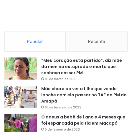
Popular
Recente
“Meu coração está partido”, diz mãe
da menina estuprada e morta que
Várias ações participaram da programação: vacinação e
sonhava em ser PM
testes rápidos, entrega de mudas de plantas, através
16 de março de 2023
Secretaria Municipal de Meio Ambiente (Semam). Houve
Mãe chora ao ver a filha que vende
ainda a participação da CEA Equatorial, com a troca de
lanche com ela passar no TAF da PM do
lâmpadas queimadas por novas, de LED; distribuição de
Amapá
brindes pela empresa Maracá, além de dezenas de brindes
10 de fevereiro de 2023
e prêmios sorteados. Houve ainda a participação da Sedel
O adeus a bebê de 1 ano e 4 meses que
(Secretaria de Estado de Desporto e Lazer), promovendo a
foi espancada pela tia em Macapá
“Copa Sedel de Vôlei de Areia”.
5 de fevereiro de 2023