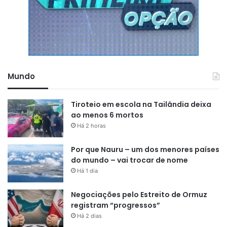
Toda a equipe do Grupo Equinócio abraçou a causa com
muito carinho em prol de um objetivo nobre: cuidar do
majestoso rio Amazonas.
Mundo
Tiroteio em escola na Tailândia deixa
ao menos 6 mortos
Há 2 horas
Por que Nauru – um dos menores países
do mundo – vai trocar de nome
Há 1 dia
“Esse evento partiu de uma iniciativa que tivemos no
começo do ano, com o lançamento de uma música de
Negociações pelo Estreito de Ormuz
preservação do rio Amazonas, e por questões diversas,
registram “progressos”
foi adiando esse sonho, até chegar esse mês de
Há 2 dias