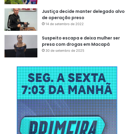
Justiça decide manter delegado alvo
“Esse tipo de evento me deixa emocionado. Estou na TV
de operação preso
há mais de 10 anos e a cada dia a população me
14 de setembro de 2022
surpreende. Sair do conforto de suas casas, enfrentar
esse calor e participar dessa programação é uma
Suspeito escapa e deixa mulher ser
demonstração de amor. E, nós, retribuindo com prêmios”
,
presa com drogas em Macapá
30 de setembro de 2025
disse
Caroço
,
assistente
do programa
“Balanço Geral”
.