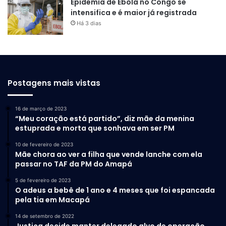
Epidemia de Ebola no Congo se
intensifica e é maior já registrada
Há 3 dias
Postagens mais vistas
16 de março de 2023
“Meu coração está partido”, diz mãe da menina
estuprada e morta que sonhava em ser PM
10 de fevereiro de 2023
Mãe chora ao ver a filha que vende lanche com ela
passar no TAF da PM do Amapá
5 de fevereiro de 2023
O adeus a bebê de 1 ano e 4 meses que foi espancada
pela tia em Macapá
14 de setembro de 2022