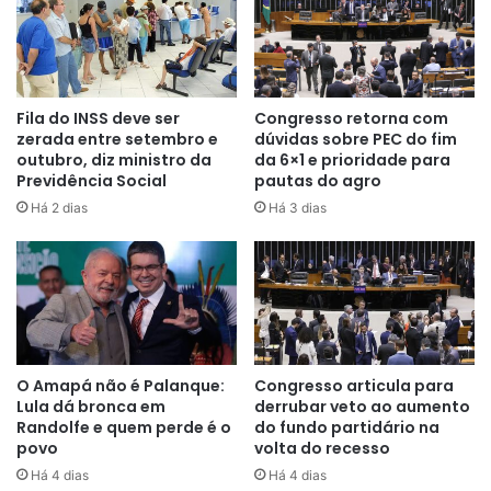
ministro não detalhou qual será o destino do montante.
Outros R$ 900 milhões
R$ 900 milhões continuam bloqueados, o que ainda deixa
Fila do INSS deve ser
Congresso retorna com
zerada entre setembro e
dúvidas sobre PEC do fim
o caixa das universidades com recursos insuficientes para
outubro, diz ministro da
da 6×1 e prioridade para
a realização de todos os pagamentos já assumidos.
Previdência Social
pautas do agro
Há 2 dias
Há 3 dias
O Amapá não é Palanque:
Congresso articula para
Lula dá bronca em
derrubar veto ao aumento
Randolfe e quem perde é o
do fundo partidário na
povo
volta do recesso
Há 4 dias
Há 4 dias