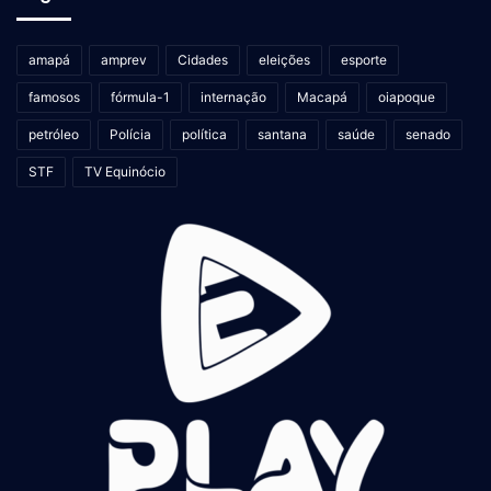
amapá
amprev
Cidades
eleições
esporte
famosos
fórmula-1
internação
Macapá
oiapoque
petróleo
Polícia
política
santana
saúde
senado
STF
TV Equinócio