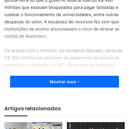
quinta-feira (8) que o governo federal liberou R$ 460
milhões que estavam bloqueados para pagar bolsistas e
custear o funcionamento de universidades, entre outras
despesas do setor. A escassez de recursos fez com que
instituições de ensino anunciassem o risco de atrasar as
contas de dezembro.
De acordo com o ministro, do montante liberado, cerca de
R$ 300 milhões se destinam ao pagamento de bolsas de
assistência estudantil, do PET (Programa de Educação
Tutorial) e do Prouni (Programa Universidade para Todos),
entre outros.
Mostrar mais
Godoy afirmou que também estão garantidos recursos
para bolsas científicas da Capes (Coordenação de
Artigos relacionados
Aperfeiçoamento de Pessoal de Nível Superior).
Sobre os outros R$ 160 milhões restantes liberados, o