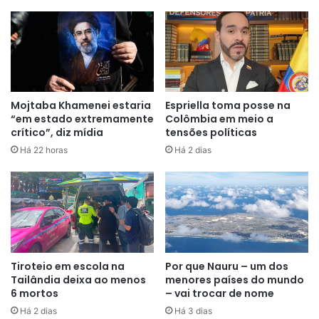
Mojtaba Khamenei estaria
Espriella toma posse na
“em estado extremamente
Colômbia em meio a
crítico”, diz mídia
tensões políticas
Há 22 horas
Há 2 dias
Nas cobranças de pênaltis, Rodrygo (goleiro defendeu),
Casemiro, Pedro Marquinhos (trave) bateram para os
pentacampeões. Do lado croata, Vlasic, Majer, Modric e
Tiroteio em escola na
Por que Nauru – um dos
Orsic cobraram, todos com perfeição, para os atuais vice-
Tailândia deixa ao menos
menores países do mundo
campeões mundiais.
6 mortos
– vai trocar de nome
Há 2 dias
Há 3 dias