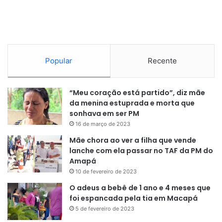
como pede o sempre exigente futebol brasileiro, era
atacar. Na caneta de Neymar, no drible de Vini Jr. e na raça
de Richarlison, a equipe bem que criou as suas chances.
Faltou um tanto de capricho na finalização. A lateral-
esquerda, preocupada em segurar os avanços do
Popular
Recente
adversário, não era uma opção no ataque.
Logo nos primeiros minutos da etapa complementar, os
“Meu coração está partido”, diz mãe
jogadores brasileiros reclamaram de um toque de mão de
da menina estuprada e morta que
sonhava em ser PM
Juranovic após um longo cruzamento. Na jogada, Vini Jr.
16 de março de 2023
ainda continuou o lance, tocou para Neymar, que chutou e
o goleiro Livakovic pegou. No VAR, o árbitro inglês Michel
Mãe chora ao ver a filha que vende
lanche com ela passar no TAF da PM do
Oliver não só não deu mão como também assinalou
Amapá
impedimento em uma jogada que pouca gente entendeu.
10 de fevereiro de 2023
O adeus a bebê de 1 ano e 4 meses que
A equipe parecia crescer de produção, mas Tite não
foi espancada pela tia em Macapá
entendeu bem assim. Raphinha, que realmente estava
5 de fevereiro de 2023
apagado, deu lugar a Antony; mas, logo depois, Vini Jr. saiu