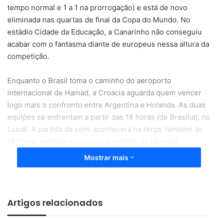
tempo normal e 1 a 1 na prorrogação) e está de novo
eliminada nas quartas de final da Copa do Mundo. No
estádio Cidade da Educação, a Canarinho não conseguiu
acabar com o fantasma diante de europeus nessa altura da
competição.
Enquanto o Brasil toma o caminho do aeroporto
internacional de Hamad, a Croácia aguarda quem vencer
logo mais o confronto entre Argentina e Holanda. As duas
equipes se enfrentam a partir das 18 horas (de Brasília), no
Lusail. A partida da semi acontecerá na terça, também às
18 horas, também no principal estádio do Mundial.
Mostrar mais
Desde 2002, quando ficou com o pentacampeonato, a
seleção brasileira não vence um rival europeu nas quartas.
Bateu a Turquia (no Mundial Japão e Coreia 2002), mas
Artigos relacionados
parou França (Alemanha 2006), Holanda (África do Sul
2010), Alemanha (Brasil 2014) e Bélgica (Rússia 2018).