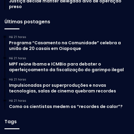
Justiça decide manter delegado alvo de operação
Então recuperado de uma entorse no tornozelo direito,
preso
marcou contra a Coreia do Sul e decidiu o jogo contra a
Croácia. Mais do que isso, o tento valeu a marca histórica
Últimas postagens
de igualar Pelé como o maior artilheiro da história da
Canarinho: 77 gols em 124 jogos (o Rei do Futebol tem 32
Há 21 horas
partidas a menos).
Programa “Casamento na Comunidade” celebra a
união de 20 casais em Oiapoque
Mais gol no finalzinho
Há 21 horas
MPF reúne Ibama e ICMBio para debater o
aperfeiçoamento da fiscalização do garimpo ilegal
A partida ainda reservava outro gol nos minutos finais,
desta vez, do segundo tempo e da Croácia. Petkovic
Há 21 horas
aproveitou uma rápida jogada dos companheiros, arriscou
Impulsionadas por superproduções e novas
tecnologias, salas de cinema quebram recordes
para o gol e contou com um desvio de Marquinhos para
vencer o goleiro Alisson. Foi a primeira vez que a torcida
Há 21 horas
Como os cientistas medem os “recordes de calor”?
brasileira se calou no estádio. E não era para menos. A
decisão por pênaltis estava por vir.
Tags
Na outra chave