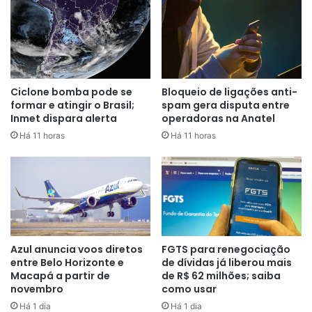
“Esses dados podem sinalizar que temos uma informação
que estava represada. Durante muito tempo as mulheres
não buscaram ajuda e não registraram”
, afirma a
delegada e coordenadora da GPM (Gerência de Proteção à
Mulher) da Sesp (Secretaria de Segurança Pública e
Ciclone bomba pode se
Bloqueio de ligações anti-
formar e atingir o Brasil;
spam gera disputa entre
Defesa Social do Espírito Santo), Natália Tenório.
Inmet dispara alerta
operadoras na Anatel
Há 11 horas
Há 11 horas
Pandemia e subnotificação
Os dados levantados pela pesquisa também mostram que
o número de casos de estupros denunciados já atingem os
patamares registrados em 2019, no período pré-
pandêmico.
Azul anuncia voos diretos
FGTS para renegociação
O impacto das medidas sanitárias e de isolamento fizeram
entre Belo Horizonte e
de dívidas já liberou mais
essas denúncias despencarem.
Macapá a partir de
de R$ 62 milhões; saiba
novembro
como usar
No primeiro semestre de 2019, foram 29.814 registros de
Há 1 dia
Há 1 dia
estupro no Brasil, enquanto em 2020, no auge da