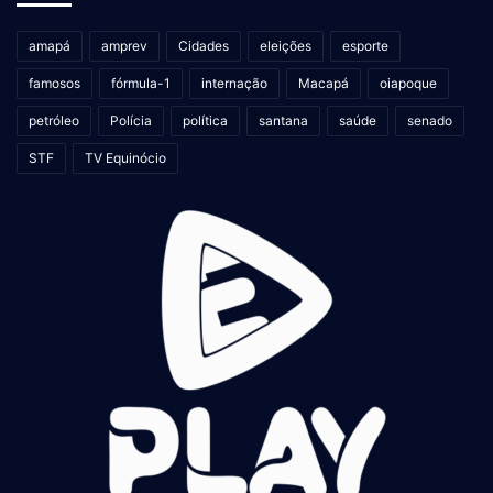
amapá
amprev
Cidades
eleições
esporte
famosos
fórmula-1
internação
Macapá
oiapoque
petróleo
Polícia
política
santana
saúde
senado
STF
TV Equinócio