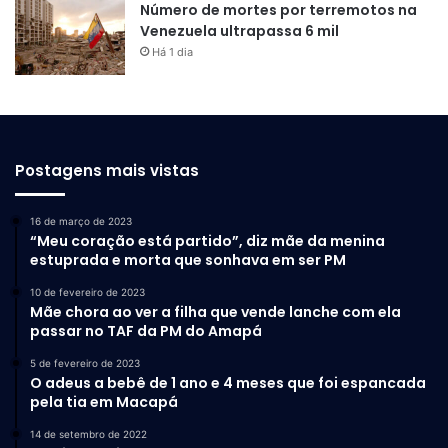
Número de mortes por terremotos na
Venezuela ultrapassa 6 mil
Há 1 dia
Postagens mais vistas
16 de março de 2023
“Meu coração está partido”, diz mãe da menina
estuprada e morta que sonhava em ser PM
10 de fevereiro de 2023
Mãe chora ao ver a filha que vende lanche com ela
passar no TAF da PM do Amapá
5 de fevereiro de 2023
O adeus a bebê de 1 ano e 4 meses que foi espancada
pela tia em Macapá
14 de setembro de 2022