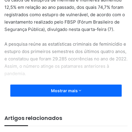
12,5% em relação ao ano passado, dos quais 74,7% foram
registrados como estupro de vulnerável, de acordo com o
levantamento realizado pelo FBSP (Fórum Brasileiro de
Segurança Pública), divulgado nesta quarta-feira (7).
A pesquisa reúne as estatísticas criminais de feminicídio e
estupro dos primeiros semestres dos últimos quatro anos,
e constatou que foram 29.285 ocorrências no ano de 2022.
Assim, o número atinge os patamares anteriores à
pandemia.
Isso significa que, em média, entre janeiro e junho deste
Mostrar mais
ano, ocorreu um estupro de uma menina ou mulher a cada
nove minutos no Brasil. No acumulado dos quatro anos,
mais de 112 mil mulheres foram estupradas no Brasil, se
Artigos relacionados
levado em consideração apenas o primeiro semestre de
cada ano.