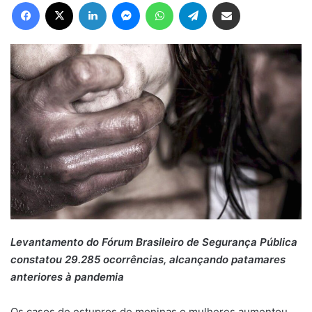
Facebook
X
Linkedin
Messenger
WhatsApp
Telegram
Compartilhar via e-mail
Levantamento do Fórum Brasileiro de Segurança Pública
constatou 29.285 ocorrências, alcançando patamares
anteriores à pandemia
Os casos de estupros de meninas e mulheres aumentou