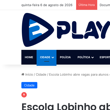
quinta-feira 6 de agosto de 2026
Última Hora
Jovem 
HOME
CIDADE
POLÍCIA
POLÍTICA
ESPOR
Início
/
Cidade
/
Escola Lobinho abre vagas para alunos 
Cidade
Escola Lobinho a