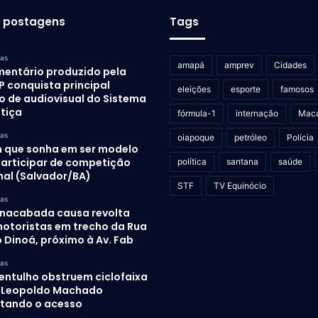
s postagens
Tags
ras
amapá
amprev
Cidades
entário produzido pela
P conquista principal
eleições
esporte
famosos
o de audiovisual do Sistema
stiça
fórmula-1
internação
Mac
ras
oiapoque
petróleo
Polícia
 que sonha em ser modelo
participar de competição
política
santana
saúde
nal (Salvador/BA)
STF
TV Equinócio
ras
inacabada causa revolta
otoristas em trecho da Rua
 Dinoá, próximo à Av. Fab
ras
 entulho obstruem ciclofaixa
. Leopoldo Machado
ultando o acesso