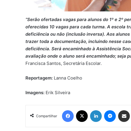
“Serão ofertadas vagas para alunos do 1º e 2º p
oferecidas 10 vagas para cada turma. A escola t
deficiência ou não (inclusão inversa). Aos alun
trazer toda a documentação, incluindo nesse cas
deficiência. Será encaminhado à Assistência Socia
avaliação onde o aluno será encaminhado; seja p
Francisca Santos, Secretária Escolar.
Reportagem:
Lanna Coelho
Imagens:
Erik Silveira
Facebook
X
Linkedin
Messen
Comp
Compartilhar