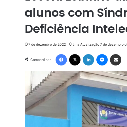
alunos com Sínd
Deficiência Intel
7 de dezembro de 2022
Última Atualização 7 de dezembro 
Facebook
X
Linkedin
Messenge
Compartilhar via e-m
Compartilhar