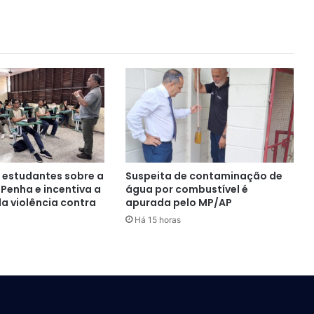
a estudantes sobre a
Suspeita de contaminação de
 Penha e incentiva a
água por combustível é
a violência contra
apurada pelo MP/AP
Há 15 horas