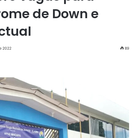
rome de Down e
ectual
de 2022
89
r
ail