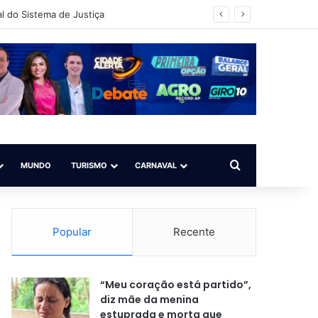
vador/BA)
Procurar por
MUNDO
TURISMO
CARNAVAL
Popular
Recente
“Meu coração está partido”,
diz mãe da menina
estuprada e morta que