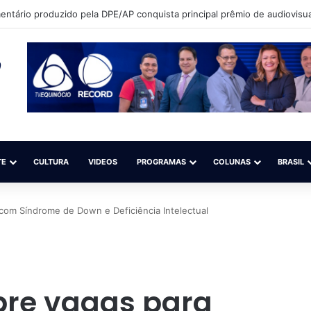
que sonha em ser modelo quer participar de competição nacional (Sal
TE
CULTURA
VIDEOS
PROGRAMAS
COLUNAS
BRASIL
com Síndrome de Down e Deficiência Intelectual
bre vagas para