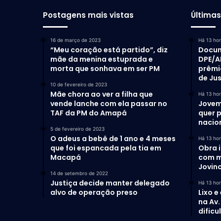
Postagens mais vistas
Última
16 de março de 2023
Há 13 ho
“Meu coração está partido”, diz
Docum
mãe da menina estuprada e
DPE/A
morta que sonhava em ser PM
prêmi
de Ju
10 de fevereiro de 2023
Mãe chora ao ver a filha que
Há 13 ho
vende lanche com ela passar no
Jovem
TAF da PM do Amapá
quer 
nacio
5 de fevereiro de 2023
O adeus a bebê de 1 ano e 4 meses
Há 13 ho
que foi espancada pela tia em
Obra 
Macapá
com m
Jovino
14 de setembro de 2022
Justiça decide manter delegado
Há 13 ho
alvo de operação preso
Lixo e
na Av
dific