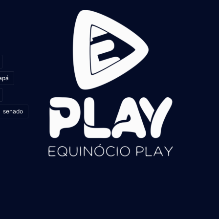
apá
senado