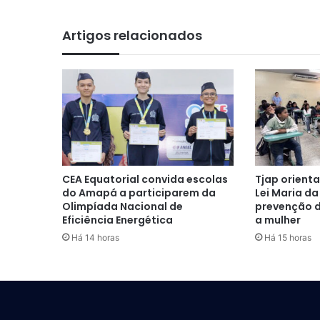
Artigos relacionados
CEA Equatorial convida escolas
Tjap orient
do Amapá a participarem da
Lei Maria da
Olimpíada Nacional de
prevenção d
Eficiência Energética
a mulher
Há 14 horas
Há 15 horas