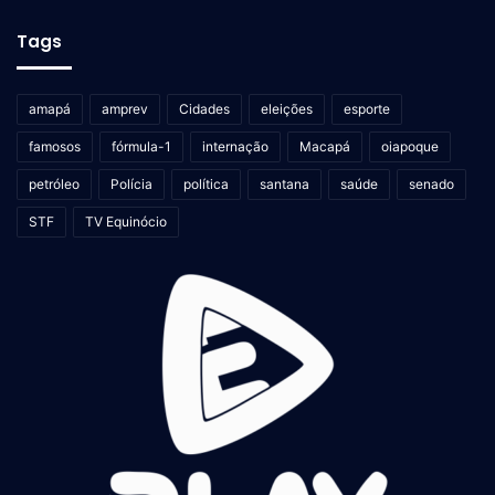
Tags
amapá
amprev
Cidades
eleições
esporte
famosos
fórmula-1
internação
Macapá
oiapoque
petróleo
Polícia
política
santana
saúde
senado
STF
TV Equinócio