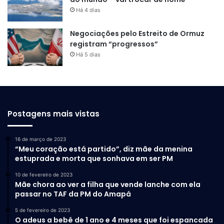
Há 4 dias
Negociações pelo Estreito de Ormuz
registram “progressos”
Há 5 dias
Postagens mais vistas
16 de março de 2023
“Meu coração está partido”, diz mãe da menina
estuprada e morta que sonhava em ser PM
10 de fevereiro de 2023
Mãe chora ao ver a filha que vende lanche com ela
passar no TAF da PM do Amapá
5 de fevereiro de 2023
O adeus a bebê de 1 ano e 4 meses que foi espancada