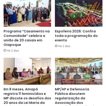
“Através do aprendizado eles conseguem repassar o
conhecimento para seus familiares ou até mesmo
desenvolver essa atividade dentro de casa e
comercializar os produtos confeccionados gerando uma
renda extra. Esse também é um momento de interação
Programa “Casamento na
Expofeira 2026: Confira
dentro Cras, onde os idosos interagem com outras
Comunidade” celebra a
toda a programação do
união de 20 casais em
evento
pessoas”
, afirma.
Oiapoque
Há 2 dias
Há 2 dias
A oficina ofertada faz parte do Serviço de Convivência e
Fortalecimento de Vínculos (SCFV) tendo como finalidade
trabalhar a intervenção social planejada que, estimula e
orienta os usuários na construção e reconstrução de suas
histórias e vivências individuais, coletivas e familiares,
abrangendo todas as idades.
Em 8 meses, Amapá
MP/AP e Defensoria
registra 11 feminicídios e
Pública discutem
MP discute os desafios dos
regularização da
20 anos da Lei Maria da
Associação dos