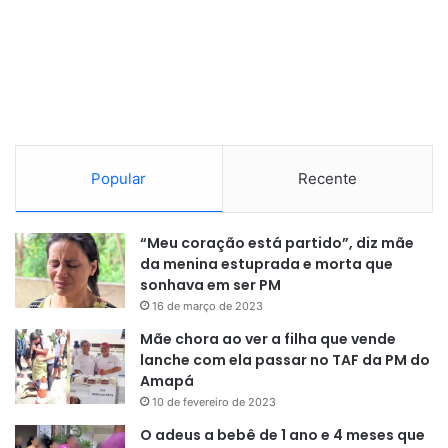
Popular
Recente
Fundadora do movimento, Ângela Abdo
A intenção principal do movimento é o carisma, que é a
“Meu coração está partido”, diz mãe
da menina estuprada e morta que
restauração da família. Há um tripé de fé, que é a
sonhava em ser PM
obediência, a unidade com a igreja e a união com todos.
16 de março de 2023
São feias oração, interseções para os filhos
Mãe chora ao ver a filha que vende
lanche com ela passar no TAF da PM do
Reportagem:
Patrick Almeida
Amapá
10 de fevereiro de 2023
Imagens:
Salgado Junior
O adeus a bebê de 1 ano e 4 meses que