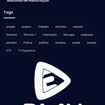
Nacional de Habilitação
Tags
amapá
amprev
Cidades
eleições
esporte
famosos
fórmula-1
internação
Macapá
oiapoque
petróleo
Polícia
política
santana
saúde
senado
STF
TV Equinócio