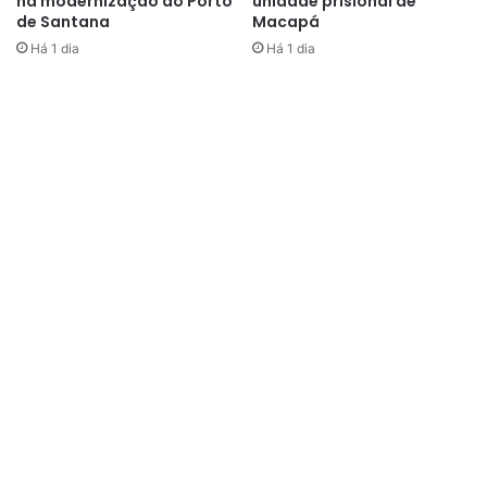
na modernização do Porto
unidade prisional de
de Santana
Macapá
Há 1 dia
Há 1 dia
O movimento já está em nível internacional, com a
inserção em vários países. A programação do encontro
contará com palestras, músicas, oração e adoração,
encerrando o evento com a Santa Missa.