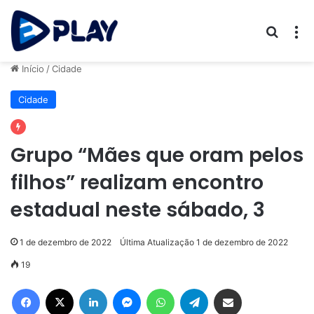
Procur
M
Início
/
Cidade
Cidade
Grupo “Mães que oram pelos
filhos” realizam encontro
estadual neste sábado, 3
1 de dezembro de 2022
Última Atualização 1 de dezembro de 2022
19
Facebook
X
Linkedin
Messenger
WhatsApp
Telegram
Compartilhar via e-mail