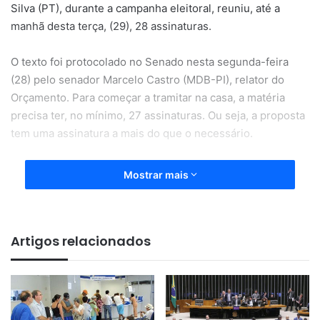
Silva (PT), durante a campanha eleitoral, reuniu, até a
manhã desta terça, (29), 28 assinaturas.
O texto foi protocolado no Senado nesta segunda-feira
(28) pelo senador Marcelo Castro (MDB-PI), relator do
Orçamento. Para começar a tramitar na casa, a matéria
precisa ter, no mínimo, 27 assinaturas. Ou seja, a proposta
tem uma assinatura a mais do que o necessário.
Assinam a PEC os seguintes senadores: Marcelo Castro
Mostrar mais
(MDB-PI), Alexandre Silveira (PSD-MG), Jean Paul Prates
(PT-RN), Dário Berger (PSB-SC), Rogério Carvalho (PT-
SE), Zenaide Maia (PROS-RN), Paulo Paim (PT-RS),
Artigos relacionados
Fabiano Contarato (PT-ES), Flávio Arns (Podemos-PR),
Telmário Mota (PROS-RR), Randolfe Rodrigues (Rede-AP),
Humberto Costa (PT-PE), Eliziane Gama (Cidadania-MA),
Carlos Fávaro (PSD-MT), Veneziano Vital do Rêgo (MDB-
PB), Paulo Rocha (PT-PA), Jader Barbalho (MDB-PA),