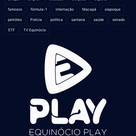
famosos
fórmula-1
internação
Macapá
oiapoque
petróleo
Polícia
política
santana
saúde
senado
STF
TV Equinócio