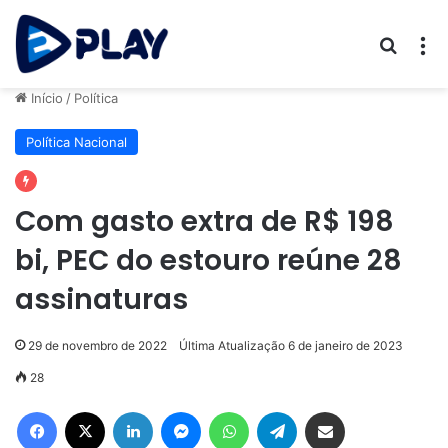
Procur
M
Início
/
Política
Política Nacional
Com gasto extra de R$ 198
bi, PEC do estouro reúne 28
assinaturas
29 de novembro de 2022
Última Atualização 6 de janeiro de 2023
28
Facebook
X
Linkedin
Messenger
WhatsApp
Telegram
Compartilhar via e-mail