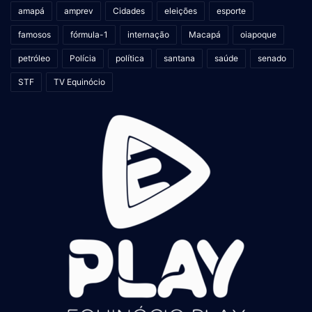
amapá
amprev
Cidades
eleições
esporte
famosos
fórmula-1
internação
Macapá
oiapoque
petróleo
Polícia
política
santana
saúde
senado
STF
TV Equinócio