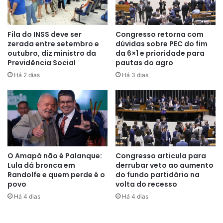
indeterminado, mas é claro que não encontra ressonância
no Congresso. A discussão será travada nos próximos
dias”, indicou Pacheco.
Fila do INSS deve ser
Congresso retorna com
zerada entre setembro e
dúvidas sobre PEC do fim
outubro, diz ministro da
da 6×1 e prioridade para
Para definir o calendário de tramitação da proposta,
Previdência Social
pautas do agro
segundo Pacheco, é preciso apresentar o texto final.
Há 2 dias
Há 3 dias
Dentro do trâmite regular, a matéria será analisada na
Comissão de Constituição e Justiça (CCJ) e, na sequência,
no plenário. Para aprovação de uma PEC é necessário o
aval de três quintos dos senadores (49 dos 81 votos
possíveis), em dois turnos de votação.
O Amapá não é Palanque:
Congresso articula para
PEC do estouro
Lula dá bronca em
derrubar veto ao aumento
Randolfe e quem perde é o
do fundo partidário na
A PEC do estouro busca a manutenção do Bolsa Família de
povo
volta do recesso
R$ 600 mais o adicional de R$ 150 por criança de até seis
Há 4 dias
Há 4 dias
anos, além de uma série de ações nas áreas de saúde,
educação e investimento social. A ideia é que o programa