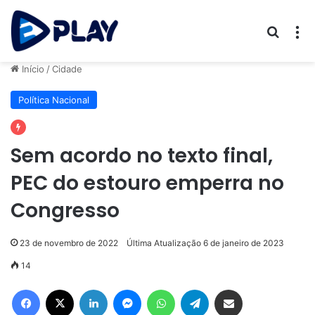
Procur
M
Início
/
Cidade
Política Nacional
Sem acordo no texto final,
PEC do estouro emperra no
Congresso
23 de novembro de 2022
Última Atualização 6 de janeiro de 2023
14
Facebook
X
Linkedin
Messenger
WhatsApp
Telegram
Compartilhar via e-mail