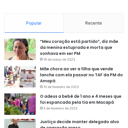
ser criada até 17 de julho de 2023. Ao entrar em vigor, o
teto de gastos estaria automaticamente revogado.
Popular
Recente
A ideia é que a nova regra fiscal não imponha qualquer
limitação às despesas com o programa federal de renda –
que pode ser o Auxílio Brasil ou outro que venha a
“Meu coração está partido”, diz mãe
da menina estuprada e morta que
substitui-lo. Também não seriam restritas as despesas
sonhava em ser PM
socioambientais e de universidades, nos mesmos moldes
16 de março de 2023
da exclusão do teto no ano que vem.
Mãe chora ao ver a filha que vende
lanche com ela passar no TAF da PM do
Amapá
10 de fevereiro de 2023
O adeus a bebê de 1 ano e 4 meses que
foi espancada pela tia em Macapá
5 de fevereiro de 2023
Justiça decide manter delegado alvo
de operação preso