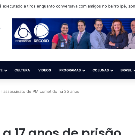
 Pais: A historia de Miracy Neves que encontra na família, motivo de or
TE
CULTURA
VIDEOS
PROGRAMAS
COLUNAS
BRASIL
or assassinato de PM cometido há 25 anos
a 17 anos de prisão