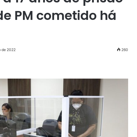
de PM cometido há
o de 2022
260
r
ail