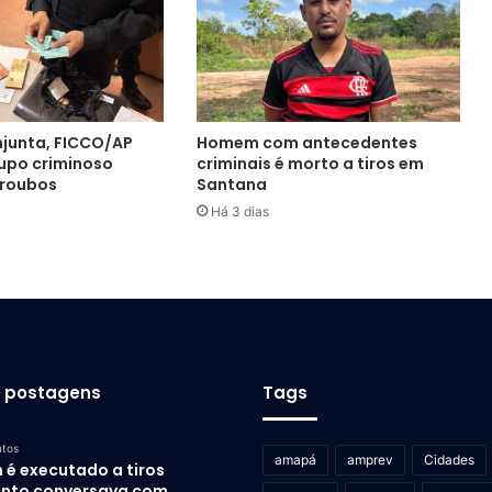
junta, FICCO/AP
Homem com antecedentes
upo criminoso
criminais é morto a tiros em
 roubos
Santana
Há 3 dias
s postagens
Tags
utos
amapá
amprev
Cidades
 é executado a tiros
nto conversava com