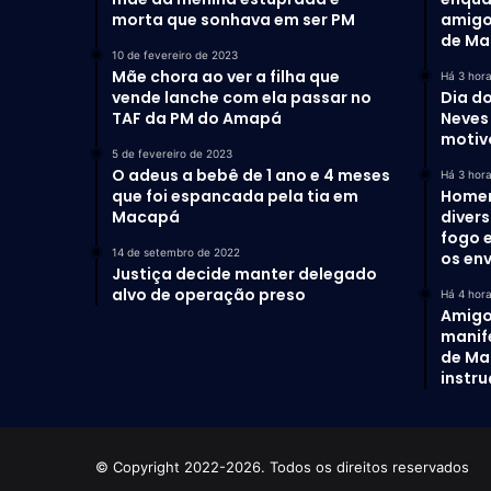
morta que sonhava em ser PM
amigos
de M
10 de fevereiro de 2023
Mãe chora ao ver a filha que
Há 3 hor
vende lanche com ela passar no
Dia do
TAF da PM do Amapá
Neves 
motiv
5 de fevereiro de 2023
O adeus a bebê de 1 ano e 4 meses
Há 3 hor
que foi espancada pela tia em
Homem
Macapá
diver
fogo 
14 de setembro de 2022
os en
Justiça decide manter delegado
alvo de operação preso
Há 4 hor
Amigo
manif
de Ma
instr
© Copyright 2022-2026. Todos os direitos reservados