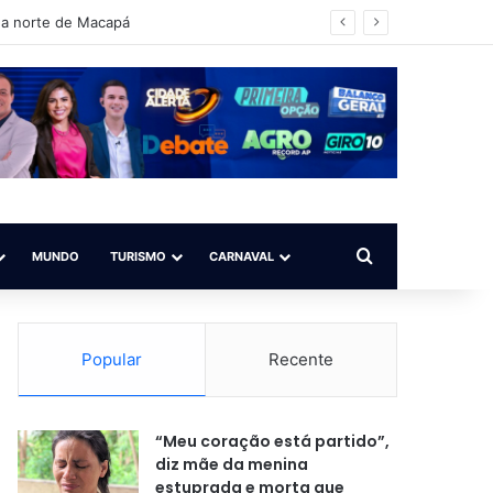
gulho de sua vida
Procurar por
MUNDO
TURISMO
CARNAVAL
Popular
Recente
“Meu coração está partido”,
diz mãe da menina
estuprada e morta que