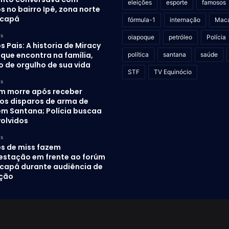
eleições
esporte
famosos
 no bairro Ipê, zona norte
acapá
fórmula-1
internação
Mac
as
oiapoque
petróleo
Polícia
s Pais: A historia de Miracy
que encontra na família,
política
santana
saúde
o de orgulho de sua vida
STF
TV Equinócio
as
 morre após receber
sos disparos de arma de
em Santana; Polícia buscaa
volvidos
as
s de miss fazem
estação em frente ao forúm
capá durante audiência de
ução