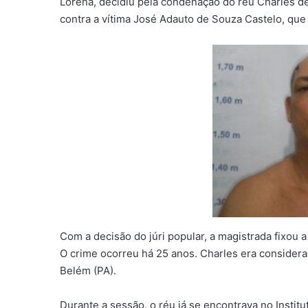
Lorena, decidiu pela condenação do réu Charles de
contra a vítima José Adauto de Souza Castelo, que 
Com a decisão do júri popular, a magistrada fixou
O crime ocorreu há 25 anos. Charles era considera
Belém (PA)
Durante a sessão, o réu já se encontrava no Institu