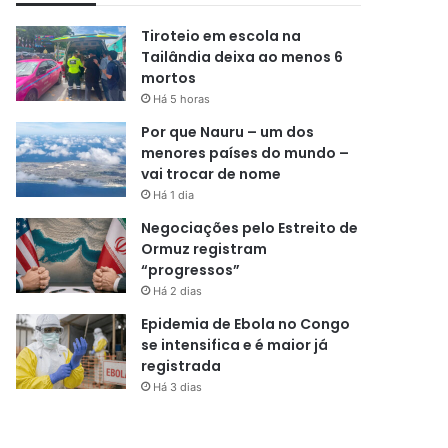
Tiroteio em escola na
Tailândia deixa ao menos 6
mortos
Há 5 horas
Por que Nauru – um dos
menores países do mundo –
vai trocar de nome
Há 1 dia
Negociações pelo Estreito de
Ormuz registram
“progressos”
Há 2 dias
Epidemia de Ebola no Congo
se intensifica e é maior já
registrada
Há 3 dias