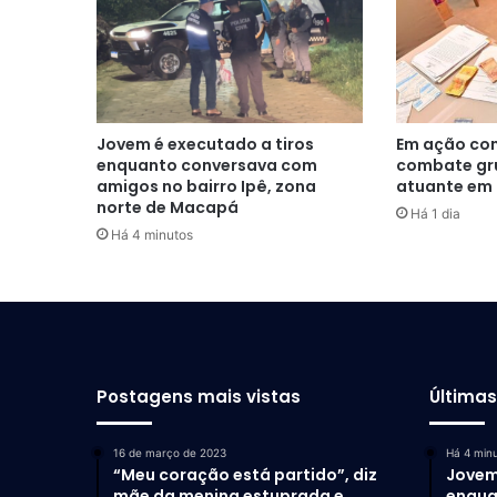
Jovem é executado a tiros
Em ação con
enquanto conversava com
combate gr
amigos no bairro Ipê, zona
atuante em
norte de Macapá
Há 1 dia
Há 4 minutos
Postagens mais vistas
Última
16 de março de 2023
Há 4 min
“Meu coração está partido”, diz
Jovem
mãe da menina estuprada e
enqua