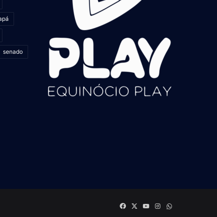
apá
senado
Facebook
X
YouTube
Instagram
whatsapp