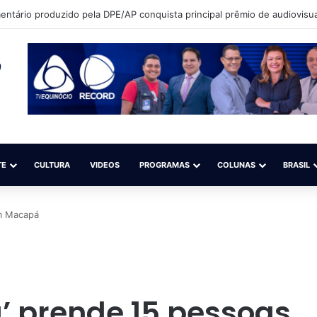
que sonha em ser modelo quer participar de competição nacional (Sal
TE
CULTURA
VIDEOS
PROGRAMAS
COLUNAS
BRASIL
em Macapá
a’ prende 15 pessoas