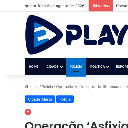
quinta-feira 6 de agosto de 2026
Última Hora
Jovem 
HOME
CIDADE
POLÍCIA
POLÍTICA
ESPOR
Início
/
Polícia
/
Operação ‘Asfixia’ prende 15 pessoas 
Cidade Alerta
Polícia
Operação ‘Asfixi