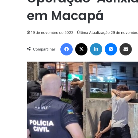
em Macapá
19 de novembro de 2022
Última Atualização 29 de novembr
Facebook
X
Linkedin
Messenge
Compartilhar via e-m
Compartilhar