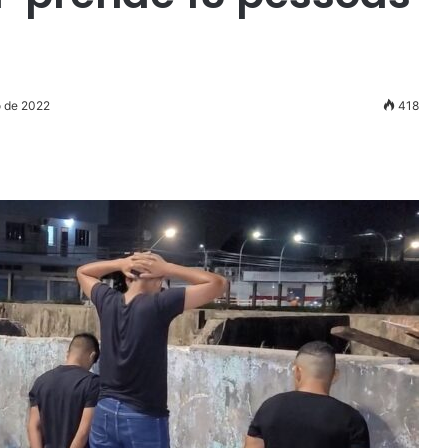
o de 2022
418
r
ail