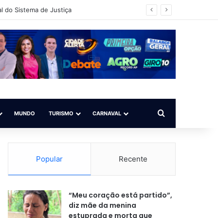
vador/BA)
Procurar por
MUNDO
TURISMO
CARNAVAL
Popular
Recente
“Meu coração está partido”,
diz mãe da menina
estuprada e morta que