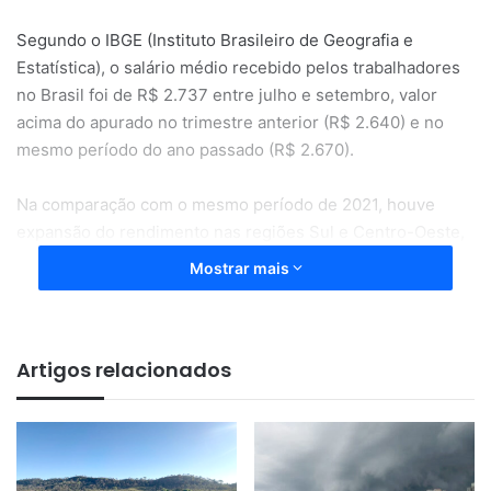
Segundo o IBGE (Instituto Brasileiro de Geografia e
Estatística), o salário médio recebido pelos trabalhadores
no Brasil foi de R$ 2.737 entre julho e setembro, valor
acima do apurado no trimestre anterior (R$ 2.640) e no
mesmo período do ano passado (R$ 2.670).
Na comparação com o mesmo período de 2021, houve
expansão do rendimento nas regiões Sul e Centro-Oeste,
enquanto as demais regiões permaneceram estáveis, de
Mostrar mais
acordo com a Pnad (Pesquisa Nacional por Amostra de
Domicílios).
Artigos relacionados
“Houve crescimento de 3,7% no rendimento médio em
comparação ao anterior. Na maioria das unidades da
federação, houve tendência de expansão do rendimento,
mas apenas oito tiveram crescimento estatisticamente
significativo”
, afirma Adriana Beringuy, coordenadora de