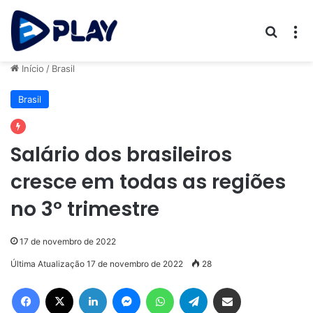
Procur
M
Início
/
Brasil
Brasil
Salário dos brasileiros
cresce em todas as regiões
no 3º trimestre
17 de novembro de 2022
Última Atualização 17 de novembro de 2022
28
Facebook
X
Linkedin
Messenger
WhatsApp
Telegram
Compartilhar via e-mail