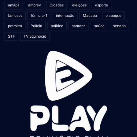
amapá
amprev
Cidades
eleições
esporte
famosos
fórmula-1
internação
Macapá
oiapoque
petróleo
Polícia
política
santana
saúde
senado
STF
TV Equinócio