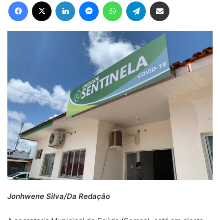
Facebook
X
Linkedin
Messenger
WhatsApp
Telegram
Compartilhar via e-mail
Jonhwene Silva/Da Redação