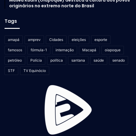
Museu Kuahí (Oiapoque) destaca a cultura dos povos
originários no extremo norte do Brasil
Tags
amapá
amprev
Cidades
eleições
esporte
famosos
fórmula-1
internação
Macapá
oiapoque
petróleo
Polícia
política
santana
saúde
senado
STF
TV Equinócio