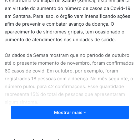
A secretaria Municipal de Saúde (Semsa), está em alerta
em virtude do aumento do número de casos da Covid-19
em Santana. Para isso, o órgão vem intensificando ações
afim de prevenir e combater avanço da doença. O
aparecimento de síndromes gripais, tem ocasionado o
aumento de atendimentos nas unidades de saúde.
Os dados da Semsa mostram que no período de outubro
até o presente momento de novembro, foram confirmados
60 casos de covid. Em outubro, por exemplo, foram
registrados 18 pessoas com a doença. No mês seguinte, o
número pulou para 42 confirmações. Esse quantidade
representa 15% do total de pessoas que apresentaram
algum sintoma.
Mostrar mais
O número de síndromes gripais, também representa um
quantitativo elevado. Em outubro, em 177 pessoas o
resultado deu negativo para covid, porém, se tratava de