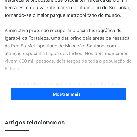
hectares, o equivalente à área da Lituânia ou do Sri Lanka,
tornando-se o maior parque metropolitano do mundo.
A iniciativa pretende recuperar a bacia hidrográfica do
Igarapé da Fortaleza, uma das principais áreas de ressaca
da Região Metropolitana de Macapá e Santana, com
atenção especial à Lagoa dos Índios. Nos dois municípios
vivem 660 mil pessoas, dois terços de toda a população do
Estado.
Com este projeto, o Amapá poderá ter um Sítio Ramsar,
que compreende a uma área úmida de relevância
Mostrar mais
ecológica Internacional com reconhecimento pela
Organização das Nações Unidas para a Educação, a
Ciência e a Cultura (Unesco).
Artigos relacionados
A iniciativa de criação do parque está de acordo com a