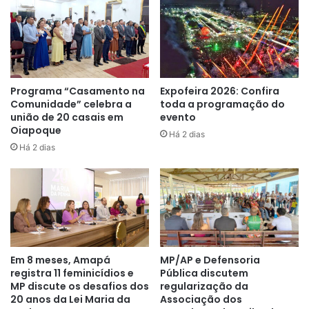
Nova Economia do Amapá, que busca o desenvolvimento
econômico respeitando o meio ambiente e oportunizando
qualidade de vida.
O projeto está em fase de estudos técnicos que vão
apresentar um diagnóstico com informações sobre o solo,
Programa “Casamento na
Expofeira 2026: Confira
Comunidade” celebra a
toda a programação do
relevo, geologia, água e clima, fauna, flora, serviços
união de 20 casais em
evento
ecossistêmicos; socioeconomia e possibilidades uso
Oiapoque
Há 2 dias
público.
Há 2 dias
Em 8 meses, Amapá
MP/AP e Defensoria
registra 11 feminicídios e
Pública discutem
MP discute os desafios dos
regularização da
20 anos da Lei Maria da
Associação dos