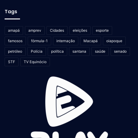
Tags
amapá
amprev
Cidades
eleições
esporte
famosos
fórmula-1
internação
Macapá
oiapoque
petróleo
Polícia
política
santana
saúde
senado
STF
TV Equinócio