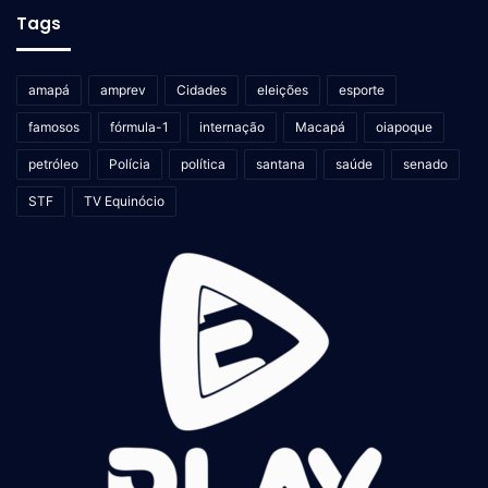
Tags
amapá
amprev
Cidades
eleições
esporte
famosos
fórmula-1
internação
Macapá
oiapoque
petróleo
Polícia
política
santana
saúde
senado
STF
TV Equinócio