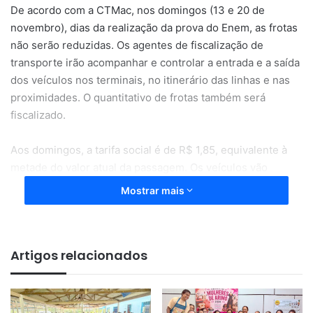
De acordo com a CTMac, nos domingos (13 e 20 de
novembro), dias da realização da prova do Enem, as frotas
não serão reduzidas. Os agentes de fiscalização de
transporte irão acompanhar e controlar a entrada e a saída
dos veículos nos terminais, no itinerário das linhas e nas
proximidades. O quantitativo de frotas também será
fiscalizado.
Aos domingos, a tarifa social é de R$ 1,85, equivalente à
metade do valor atual da passagem. Os veículos vão
circular das 06h às 19h. Todos os ônibus começarão o
Mostrar mais
tráfego saindo dos respectivos terminais dos bairros de
origem, com 100% da frota à disposição da população.
Artigos relacionados
Na determinação da Ordem de Serviço, o presidente da
CTMac, Andrey Rêgo, ressalta que as operadoras de
transporte público sejam responsáveis pelo fornecimento
dos ônibus nos dias de aplicação da prova do Enem. “O