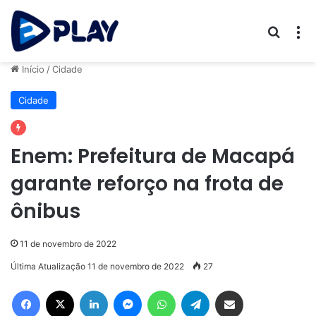
Procur
M
Início
/
Cidade
Cidade
Enem: Prefeitura de Macapá
garante reforço na frota de
ônibus
11 de novembro de 2022
Última Atualização 11 de novembro de 2022
27
Facebook
X
Linkedin
Messenger
WhatsApp
Telegram
Compartilhar via e-mail