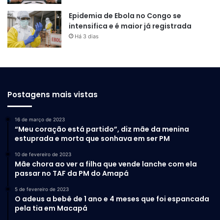
Epidemia de Ebola no Congo se
intensifica e é maior já registrada
Há 3 dias
Postagens mais vistas
16 de março de 2023
“Meu coração está partido”, diz mãe da menina
estuprada e morta que sonhava em ser PM
10 de fevereiro de 2023
Mãe chora ao ver a filha que vende lanche com ela
passar no TAF da PM do Amapá
5 de fevereiro de 2023
O adeus a bebê de 1 ano e 4 meses que foi espancada
pela tia em Macapá