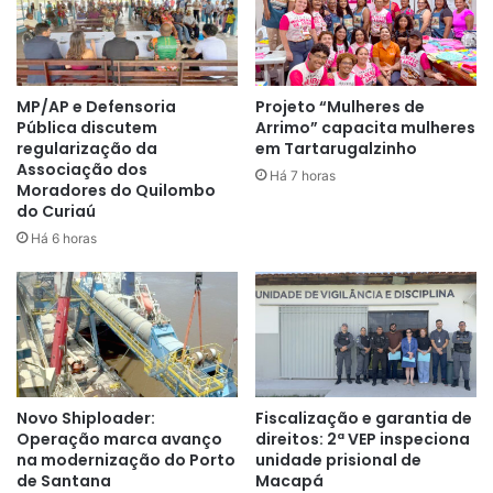
não cumprimento da ordem de serviço implicará à
empresa infratora sanções previstas em lei”, diz o gestor.
A CTMac disponibiliza o número (96) 98100-0799 para
MP/AP e Defensoria
Projeto “Mulheres de
Pública discutem
Arrimo” capacita mulheres
envio de reclamações ou irregularidades constatadas nos
regularização da
em Tartarugalzinho
coletivos.
Associação dos
Há 7 horas
Moradores do Quilombo
do Curiaú
Há 6 horas
Novo Shiploader:
Fiscalização e garantia de
Operação marca avanço
direitos: 2ª VEP inspeciona
na modernização do Porto
unidade prisional de
de Santana
Macapá