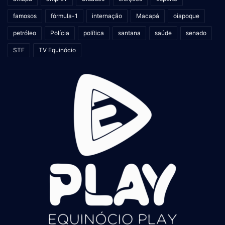
famosos
fórmula-1
internação
Macapá
oiapoque
petróleo
Polícia
política
santana
saúde
senado
STF
TV Equinócio