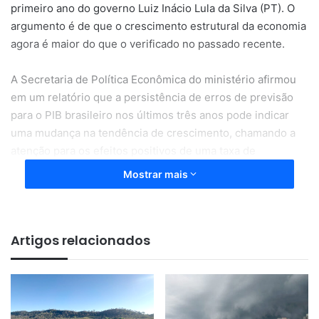
primeiro ano do governo Luiz Inácio Lula da Silva (PT). O
argumento é de que o crescimento estrutural da economia
agora é maior do que o verificado no passado recente.
A Secretaria de Política Econômica do ministério afirmou
em um relatório que a persistência de erros de previsão
para o PIB brasileiro nos últimos três anos pode indicar
uma mudança na tendência de crescimento, chamando a
atenção para os efeitos positivos de uma taxa de
investimento mais alta no curto prazo.
Mostrar mais
A atual projeção oficial do governo aponta para um
aumento de 2,5% do PIB no próximo ano, informação que
Artigos relacionados
foi usada na proposta orçamentária enviada ao Congresso,
questionada por supostamente superestimar as receitas
do país.
Economistas da iniciativa privada calculam que a economia