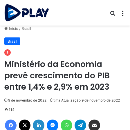
Procur
M
Início
/
Brasil
Brasil
Ministério da Economia
prevê crescimento do PIB
entre 1,4% e 2,9% em 2023
9 de novembro de 2022
Última Atualização 9 de novembro de 2022
114
Facebook
X
Linkedin
Messenger
WhatsApp
Telegram
Compartilhar via e-mail