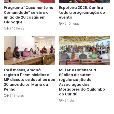
CAP. Hércules Lucena.
Programa “Casamento na
Expofeira 2026: Confira
Comunidade” celebra a
toda a programação do
união de 20 casais em
evento
36 militares se inscrevam no curso, mas apenas 11
Oiapoque
Há 10 horas
conseguiram chegar à fase final e estão aptos ao
Há 10 horas
policiamento tático operacional. Para quem conseguiu
conquistar o objetivo, a sensação de vitória na carreira
passa muito pelo apoio familiar.
Em 8 meses, Amapá
MP/AP e Defensoria
registra 11 feminicídios e
Pública discutem
MP discute os desafios dos
regularização da
20 anos da Lei Maria da
Associação dos
Penha
Moradores do Quilombo
do Curiaú
Há 11 horas
Há 1 dia