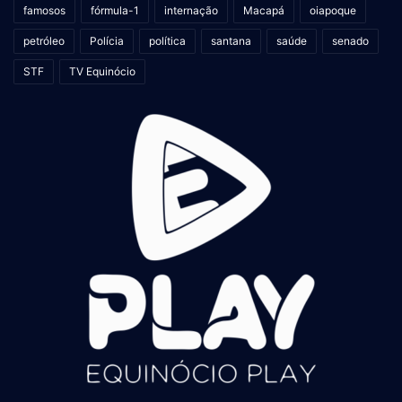
famosos
fórmula-1
internação
Macapá
oiapoque
petróleo
Polícia
política
santana
saúde
senado
STF
TV Equinócio