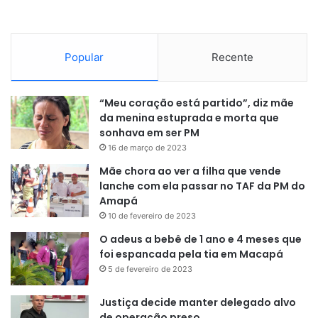
Popular
Recente
De acordo com o planejamento estratégico da Polícia
Militar, a comandante da instituição informou que novos
“Meu coração está partido”, diz mãe
cursos já estão sendo previstos para aprimorar e qualificar
da menina estuprada e morta que
os membros da corporação, principalmente aqueles
sonhava em ser PM
combatentes que lidam diariamente com ocorrências de
16 de março de 2023
combate ao crime organizado.
“Nós temos um curso em
Mãe chora ao ver a filha que vende
andamento aqui no Bope, com um aporte do Fundo de
lanche com ela passar no TAF da PM do
Segurança Pública no valor de R$ 126 mil, sendo uma
Amapá
conquista histórica da Polícia Militar, sendo a 1ª vez que
10 de fevereiro de 2023
um “Curso de Choque” tem esse investimento”
, finalizou a
O adeus a bebê de 1 ano e 4 meses que
Cel. Heliane Almeida.
foi espancada pela tia em Macapá
5 de fevereiro de 2023
A Rotam é a primeira companhia do Bope e agora passa a
contar com 50 policiais na tropa, que é também
Justiça decide manter delegado alvo
de operação preso
denominada de Raio Imortal.