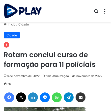
Procur
M
Início
/
Cidade
Cidade
Rotam conclui curso de
formação para 11 policiais
8 de novembro de 2022
Última Atualização 8 de novembro de 2022
66
Facebook
X
Linkedin
Messenger
WhatsApp
Telegram
Compartilhar via e-mail