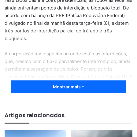
resultados das eleições presidenciais, as rodovias federais
ainda enfrentam pontos de interdição e bloqueio total. De
acordo com balanço da PRF (Polícia Rodoviária Federal)
divulgado no final da manhã desta terça-feira (8), existem
três pontos de interdição parcial do tráfego e três
bloqueios.
A corporação não especificou onde estão as interdições,
que, mesmo com o fluxo parcialmente interrompido, ainda
permitem a passagem de veículos. Porém, os três
entraves totais estão em Mato Grosso (2) e no Paraná (1). A
PRF também informa que, desde o início dos atos, na
Mostrar mais
última segunda-feira (31), 1.077 manifestações em
estradas federais foram desfeitas.
Artigos relacionados
Os atos nas estradas são encabeçados por caminhoneiros,
sem uma liderança definida, que estão descontentes com
a eleição de Luiz Inácio Lula da Silva para suceder Jair