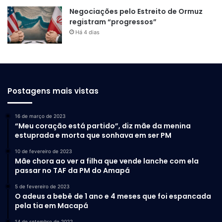
Negociações pelo Estreito de Ormuz
registram “progressos”
Há 4 dias
Postagens mais vistas
16 de março de 2023
“Meu coração está partido”, diz mãe da menina
estuprada e morta que sonhava em ser PM
10 de fevereiro de 2023
Mãe chora ao ver a filha que vende lanche com ela
passar no TAF da PM do Amapá
5 de fevereiro de 2023
O adeus a bebê de 1 ano e 4 meses que foi espancada
pela tia em Macapá
14 de setembro de 2022