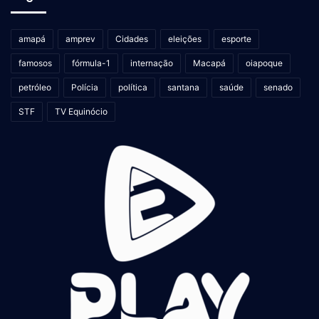
amapá
amprev
Cidades
eleições
esporte
famosos
fórmula-1
internação
Macapá
oiapoque
petróleo
Polícia
política
santana
saúde
senado
STF
TV Equinócio