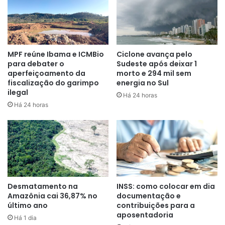
Bolsonaro na Presidência da República a partir de janeiro.
MPF reúne Ibama e ICMBio
Ciclone avança pelo
para debater o
Sudeste após deixar 1
aperfeiçoamento da
morto e 294 mil sem
fiscalização do garimpo
energia no Sul
ilegal
Há 24 horas
Há 24 horas
Desmatamento na
INSS: como colocar em dia
Amazônia cai 36,87% no
documentação e
último ano
contribuições para a
aposentadoria
Há 1 dia