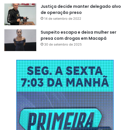
Justiça decide manter delegado alvo
Buriti
de operação preso
Palmeira Imperial
14 de setembro de 2022
Jenipapo cabaçu
Suspeito escapa e deixa mulher ser
Palmeira Jerivá
presa com drogas em Macapá
Árvore-da-felicidade
30 de setembro de 2025
Palmeira de Manila
Ficus
Oitizeiro
Dracena
Hibisco vermelho
Moreia branca
Ixora Rosa
Areca-bambu
Coco ouro
Agave