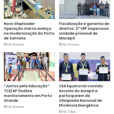
Novo Shiploader:
Fiscalização e garantia de
Operação marca avanço
direitos: 2ª VEP inspeciona
na modernização do Porto
unidade prisional de
de Santana
Macapá
Há 19 horas
Há 19 horas
A catalogação é realizada pelos engenheiros florestais da
Secretaria Municipal de Meio Ambiente, Desenvolvimento
Sustentável e Postura Urbana (Semam), mediante
pesquisas acadêmicas em parceria com a Universidade do
“Juntos pela Educação”:
CEA Equatorial convida
Estado do Amapá (Ueap), que também permite o estágio
TCE/AP finaliza
escolas do Amapá a
monitoramento em Porto
participarem da
de estudantes durante o processo. Além disso, o Instituto
Grande
Olimpíada Nacional de
de Pesquisas Científicas e Tecnológicas do Estado do
Eficiência Energética
Há 19 horas
Amapá (Iepa) será o responsável por validar as
Há 2 dias