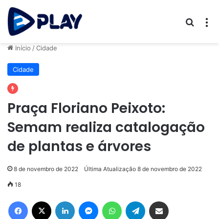
Procur
M
Início
/
Cidade
Cidade
Praça Floriano Peixoto:
Semam realiza catalogação
de plantas e árvores
8 de novembro de 2022
Última Atualização 8 de novembro de 2022
18
Facebook
X
Linkedin
Messenger
WhatsApp
Telegram
Compartilhar via e-mail