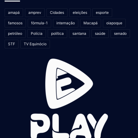
amapá
amprev
Cidades
eleições
esporte
famosos
fórmula-1
internação
Macapá
oiapoque
petróleo
Polícia
política
santana
saúde
senado
STF
TV Equinócio