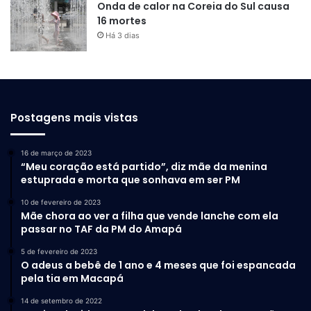
Onda de calor na Coreia do Sul causa
16 mortes
Há 3 dias
Postagens mais vistas
16 de março de 2023
“Meu coração está partido”, diz mãe da menina
estuprada e morta que sonhava em ser PM
10 de fevereiro de 2023
Mãe chora ao ver a filha que vende lanche com ela
passar no TAF da PM do Amapá
5 de fevereiro de 2023
O adeus a bebê de 1 ano e 4 meses que foi espancada
pela tia em Macapá
14 de setembro de 2022