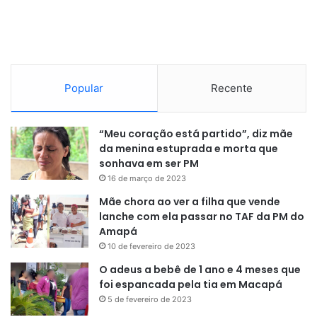
Açaí
Coqueiro
Cajueiro
Mangueira
Popular
Recente
Ipê amarelo
Pitangueira
“Meu coração está partido”, diz mãe
Sumaúma da Várzea
da menina estuprada e morta que
sonhava em ser PM
Alamanda Amarela
16 de março de 2023
Murici
Mãe chora ao ver a filha que vende
Ameixeira
lanche com ela passar no TAF da PM do
Jatobá
Amapá
10 de fevereiro de 2023
Ypê Rosa
O adeus a bebê de 1 ano e 4 meses que
Goiabeira
foi espancada pela tia em Macapá
Flamboyant
5 de fevereiro de 2023
Pinhão-de-Madagascar