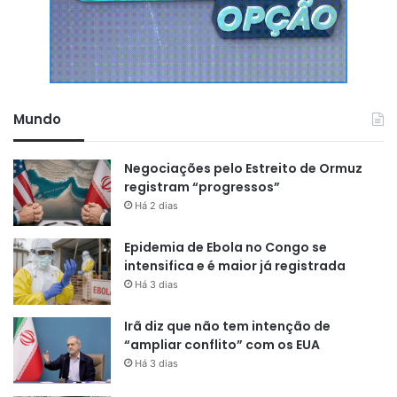
Hibisco Colorido
Cassia Rosa
Jambeiro
Palmeira Rabo de raposa
Mundo
Limão
Castanhola
Negociações pelo Estreito de Ormuz
Fruta-do-conde
registram “progressos”
Há 2 dias
Figueira
Flamboyanzinho
Epidemia de Ebola no Congo se
intensifica e é maior já registrada
Há 3 dias
Irã diz que não tem intenção de
“ampliar conflito” com os EUA
Há 3 dias