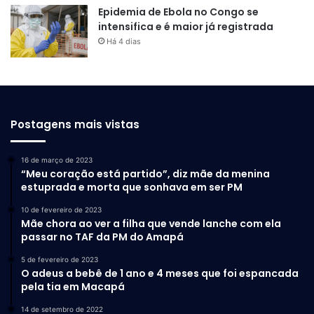
Epidemia de Ebola no Congo se
intensifica e é maior já registrada
Há 4 dias
Postagens mais vistas
16 de março de 2023
“Meu coração está partido”, diz mãe da menina
estuprada e morta que sonhava em ser PM
10 de fevereiro de 2023
Mãe chora ao ver a filha que vende lanche com ela
passar no TAF da PM do Amapá
5 de fevereiro de 2023
O adeus a bebê de 1 ano e 4 meses que foi espancada
pela tia em Macapá
14 de setembro de 2022