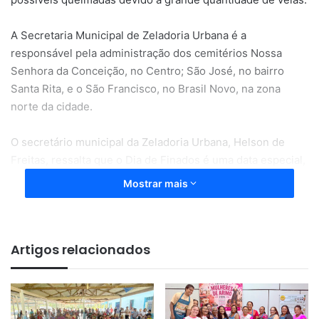
A Secretaria Municipal de Zeladoria Urbana é a
responsável pela administração dos cemitérios Nossa
Senhora da Conceição, no Centro; São José, no bairro
Santa Rita, e o São Francisco, no Brasil Novo, na zona
norte da cidade.
O secretário municipal da Zeladoria Urbana, Helson de
Freitas, ressalta que o Dia de Finados é uma data especial,
pois é o momento em que as pessoas homenageiam os
Mostrar mais
entes queridos. São esperadas mais de 100 mil pessoas
nos três cemitérios.
Artigos relacionados
Veja como será o funcionamento dos cemitérios de
Macapá:
Cemitério Nossa Senhora da Conceição