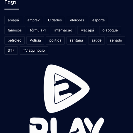
Tags
amapá
amprev
Cidades
eleições
esporte
famosos
fórmula-1
internação
Macapá
oiapoque
petróleo
Polícia
política
santana
saúde
senado
STF
TV Equinócio