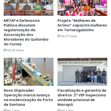
Endereço
: Rua Eliezer Levy, nº 1632, bairro Central
Horário: 7h às 20h
Cemitério São José
MP/AP e Defensoria
Projeto “Mulheres de
Pública discutem
Arrimo” capacita mulheres
Endereço
: Av. Henrique Galúcio, bairro Santa Rita
regularização da
em Tartarugalzinho
Horário:
7h às 20h
Associação dos
Há 21 horas
Moradores do Quilombo
Cemitério São Francisco
do Curiaú
Endereço:
bairro Brasil Novo
Há 20 horas
Horário:
7h às 20h
Novo Shiploader:
Fiscalização e garantia de
Operação marca avanço
direitos: 2ª VEP inspeciona
na modernização do Porto
unidade prisional de
de Santana
Macapá
Há 2 dias
Há 2 dias