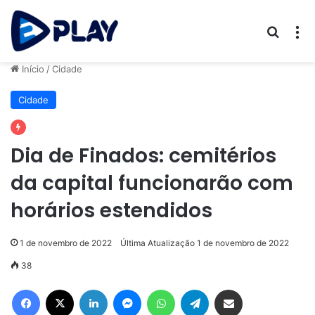
Procur
M
Início
/
Cidade
Cidade
Dia de Finados: cemitérios
da capital funcionarão com
horários estendidos
1 de novembro de 2022
Última Atualização 1 de novembro de 2022
38
Facebook
X
Linkedin
Messenger
WhatsApp
Telegram
Compartilhar via e-mail